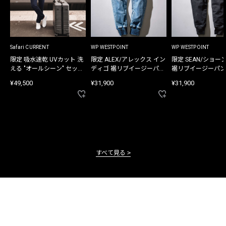
Safari CURRENT
WP WESTPOINT
WP WESTPOINT
限定 吸水速乾 UVカット 洗
限定 ALEX/アレックス イン
限定 SEAN/ショー
える "オールシーン" セット
ディゴ 裾リブイージーパン
裾リブイージーパン
アップ
ツ
¥49,500
¥31,900
¥31,900
すべて見る