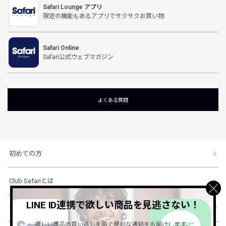
Safari Lounge アプリ
限定の機能もあるアプリでサクサクお買い物
Safari Online
Safari公式ウェブマガジン
よくある質問
初めての方
Club Safariとは
LINE ID連携で欲しい商品を見逃さない！
ショッピングガイド
欲しい商品の買い逃しを防ぐ便利な通知をお届けします。