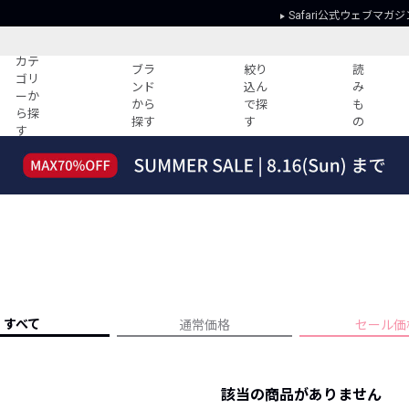
Safari公式ウェブマガジ
カテ
ブラ
絞り
読
ゴリ
ンド
込ん
み
ーか
から
で探
も
ら探
探す
す
の
す
読みもの
ガイド
ー
すべての記事
ショッピング
2026年のイチオシTシャツ！
初めての方
“WP”のイージーパンツを徹底解説&コ
Club Safari
ーデ紹介
よくある質問
HOTなコーデ TOP20
会社概要
ディネート
新ブランドご紹介！
会員利用規約
すべて
通常価格
セール価
人気記事ランキング
プライバシー
バイヤーズ レコメンド
特定商取引に
今週の別注アイテム
該当の商品がありません
ウィークリーコーデ