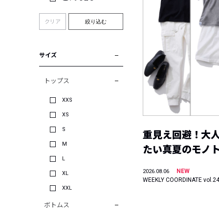
クリア
絞り込む
サイズ
トップス
XXS
XS
S
重見え回避！大
M
たい真夏のモノ
L
NEW
2026.08.06
XL
WEEKLY COORDINATE vol.2
XXL
ボトムス