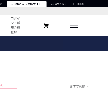
ン
Safari公式通販サイト
Safari BEST DELICIOUS
ログイ
ン・新
規会員
登録
ログイン・新規会員登録
お気に入りアイテム
ガイド
お気に入りブランド
お気に入り記事
最近チェックしたアイテム
格
おすすめ順
ポリシー
関する法律