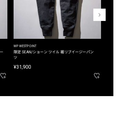
WP WESTPOINT
WP WESTPOINT
ジー
限定 SEAN/ショーン ツイル 裾リブイージーパン
限定 DAVID/デイヴィッド インデ
ツ
イージーパンツ
¥31,900
¥33,000