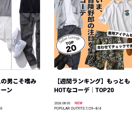
人の男こそ嗜み
【週間ランキング】もっとも
トーン
HOTなコーデ｜TOP20
NEW
2026.08.05
40
POPULAR OUTFITS 7/29~8/4