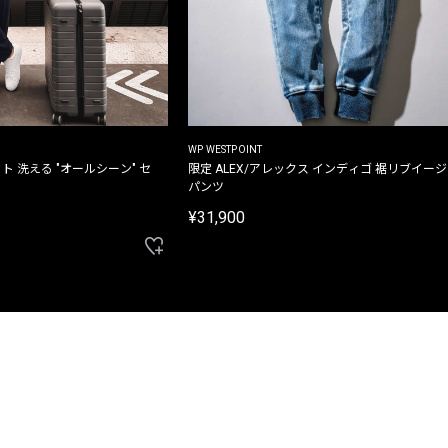
WP WESTPOINT
ト 洗える "オールシーン" セ
限定 ALEX/アレックス インディゴ 裾リブイー
パンツ
¥31,900