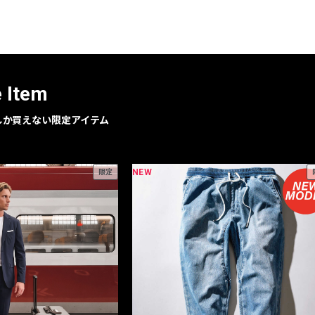
レコメンドアイテム
ピックアップアイテム
フォーカスブランド
セールおすすめアイテム
e Item
人気アイテム TOP 15
geでしか買えない限定アイテム
NEW
限定