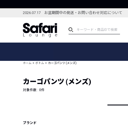
2026.07.17 お盆期間中の発送・お問い合わせ対応について
アイテム
スペシャル
カテゴリーから探す
スペシャルフィーチャ
ホーム
ボトム
カーゴパンツ (メンズ)
ブランドから探す
特集記事
絞り込んで探す
カーゴパンツ (メンズ)
新着アイテム
コーディネート
編集部のおすすめアイテム
対象件数 :
0
件
編集部のおすすめコー
ランキング
雑誌・カタログ掲載アイテム
セール
ブランド