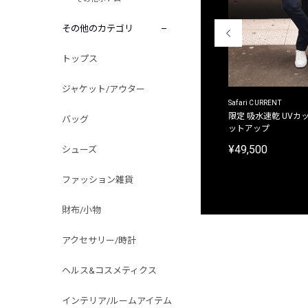
その他のカテゴリ
トップス
ジャケット/アウター
ACANTHUS
Safari CURRENT
別注限定 フード付き チェックシャツジャケット
限定 吸水速乾 UVカッ
バッグ
ットアップ
¥31,900
¥49,500
シューズ
ファッション雑貨
財布/小物
アクセサリー/時計
ヘルス&コスメティクス
インテリア/ルームアイテム