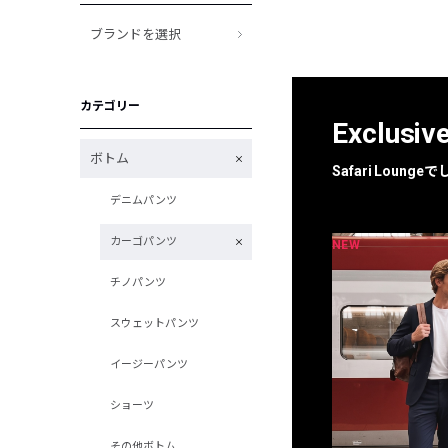
ブランドを選択
カテゴリー
Exclusiv
ボトム
Safari Loun
デニムパンツ
カーゴパンツ
NEW
NEW
限定
別注
チノパンツ
スウェットパンツ
イージーパンツ
ショーツ
その他ボトム