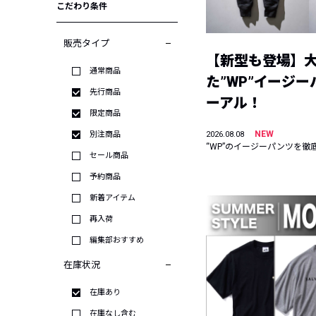
こだわり条件
販売タイプ
【新型も登場】
通常商品
た”WP”イージ
先行商品
ーアル！
限定商品
NEW
別注商品
2026.08.08
“WP”のイージーパンツを徹
セール商品
予約商品
新着アイテム
再入荷
編集部おすすめ
在庫状況
在庫あり
在庫なし含む