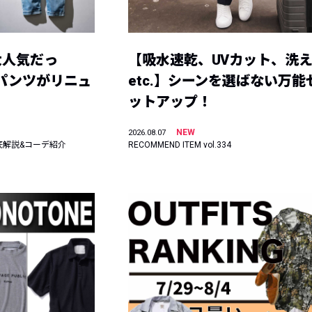
大人気だっ
【吸水速乾、UVカット、洗
ーパンツがリニュ
etc.】シーンを選ばない万能
ットアップ！
NEW
2026.08.07
底解説&コーデ紹介
RECOMMEND ITEM vol.334