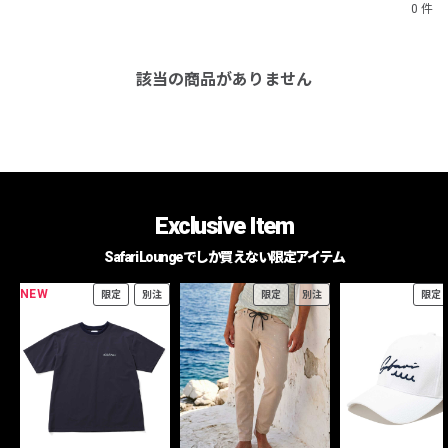
0 件
該当の商品がありません
Exclusive Item
Safari Loungeでしか買えない限定アイテム
NEW
限定
別注
限定
別注
限定