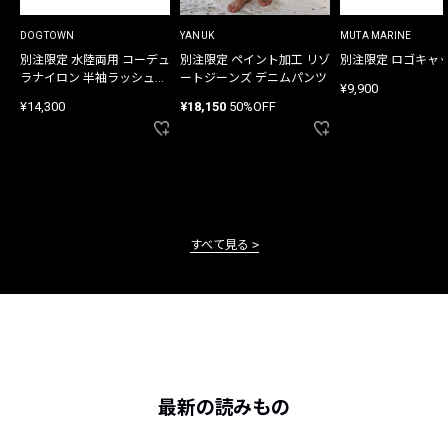
DOGTOWN
YANUK
MUTA MARINE
別注限定 水陸両用 コーデュ
別注限定 ペイント加工 リゾ
別注限定 ロゴキャ
ラナイロン 半袖ラッシュガ
ートジーンズ デニムパンツ
¥9,900
ード
¥14,300
¥18,150
50%OFF
すべて見る
最新の読みもの