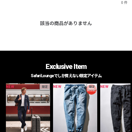
0 件
該当の商品がありません
Exclusive Item
Safari Loungeでしか買えない限定アイテム
NEW
NEW
NEW
限定
限定