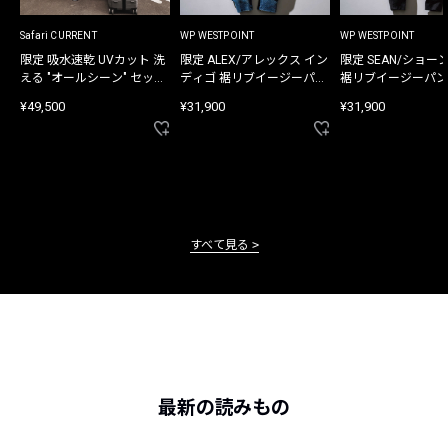
Safari CURRENT
WP WESTPOINT
WP WESTPOINT
限定 吸水速乾 UVカット 洗
限定 ALEX/アレックス イン
限定 SEAN/ショー
える "オールシーン" セット
ディゴ 裾リブイージーパン
裾リブイージーパン
アップ
ツ
¥49,500
¥31,900
¥31,900
すべて見る
最新の読みもの