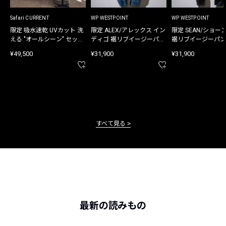
Safari CURRENT
WP WESTPOINT
WP WESTPOINT
限定 吸水速乾 UVカット 洗
限定 ALEX/アレックス イン
限定 SEAN/ショー
える "オールシーン" セット
ディゴ 裾リブイージーパン
裾リブイージーパン
アップ
ツ
¥49,500
¥31,900
¥31,900
すべて見る
最新の読みもの