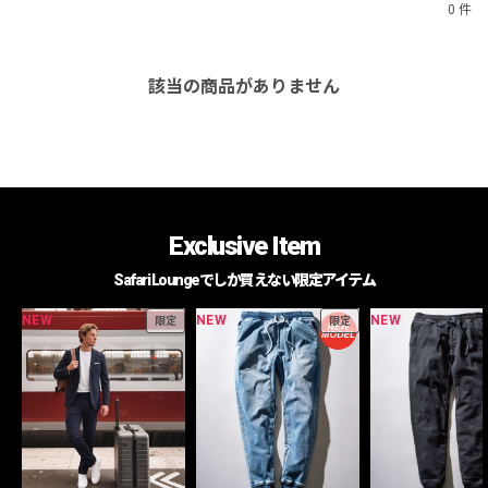
0 件
該当の商品がありません
Exclusive Item
Safari Loungeでしか買えない限定アイテム
NEW
NEW
NEW
限定
限定