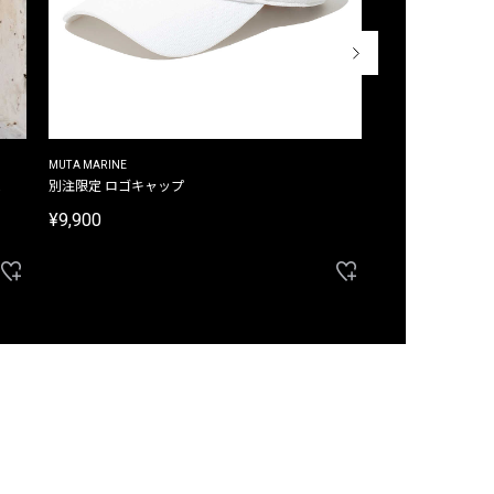
MUTA MARINE
CROSSLEY
ム
別注限定 ロゴキャップ
別注限定 ノースリ
¥9,900
¥8,580
40%OFF