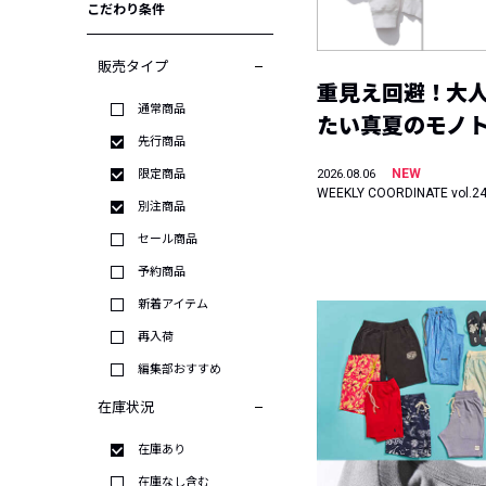
こだわり条件
販売タイプ
重見え回避！大
通常商品
たい真夏のモノ
先行商品
NEW
限定商品
2026.08.06
WEEKLY COORDINATE vol.2
別注商品
セール商品
予約商品
新着アイテム
再入荷
編集部おすすめ
在庫状況
在庫あり
在庫なし含む