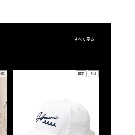
すべて見る
別注
限定
別注