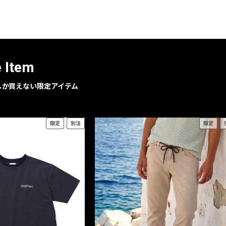
レコメンドアイテム
ピックアップアイテム
フォーカスブランド
セールおすすめアイテム
e Item
人気アイテム TOP 15
geでしか買えない限定アイテム
限定
別注
限定