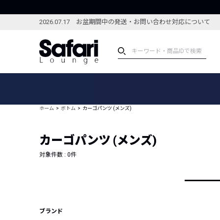
2026.07.17 お盆期間中の発送・お問い合わせ対応について
アイテム
スペシャル
カテゴリーから探す
スペシャルフィーチャ
ホーム
ボトム
カーゴパンツ (メンズ)
ブランドから探す
特集記事
絞り込んで探す
カーゴパンツ (メンズ)
新着アイテム
コーディネート
編集部のおすすめアイテム
対象件数 :
0
件
編集部のおすすめコー
ランキング
雑誌・カタログ掲載アイテム
セール
ブランド