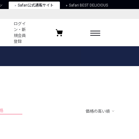
ン
Safari公式通販サイト
Safari BEST DELICIOUS
ログイ
ン・新
規会員
登録
ログイン・新規会員登録
お気に入りアイテム
ガイド
お気に入りブランド
お気に入り記事
最近チェックしたアイテム
格
価格の高い順
ポリシー
関する法律