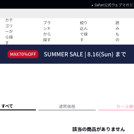
Safari公式ウェブマガジ
カテ
ブラ
絞り
読
ゴリ
ンド
込ん
み
ーか
から
で探
も
ら探
探す
す
の
す
読みもの
ガイド
ー
すべての記事
ショッピング
2026年のイチオシTシャツ！
初めての方
“WP”のイージーパンツを徹底解説&コ
Club Safari
ーデ紹介
よくある質問
HOTなコーデ TOP20
会社概要
ディネート
新ブランドご紹介！
会員利用規約
すべて
通常価格
セール価
人気記事ランキング
プライバシー
バイヤーズ レコメンド
特定商取引に
今週の別注アイテム
該当の商品がありません
ウィークリーコーデ