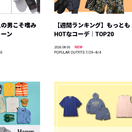
人の男こそ嗜み
【週間ランキング】もっとも
トーン
HOTなコーデ｜TOP20
NEW
2026.08.05
40
POPULAR OUTFITS 7/29~8/4