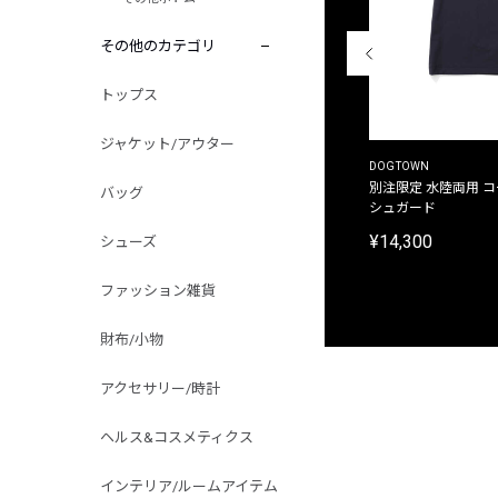
その他のカテゴリ
トップス
ジャケット/アウター
THE DUFFER OF ST.GEORGE
DOGTOWN
別注限定 ピグメントダイ バックプリント サーフ
別注限定 水陸両用 
バッグ
プリントTシャツ
シュガード
¥9,900
¥14,300
シューズ
ファッション雑貨
財布/小物
アクセサリー/時計
ヘルス&コスメティクス
インテリア/ルームアイテム