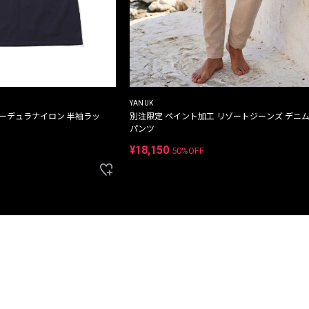
YANUK
コーデュラナイロン 半袖ラッ
別注限定 ペイント加工 リゾートジーンズ デニ
パンツ
¥18,150
50%OFF