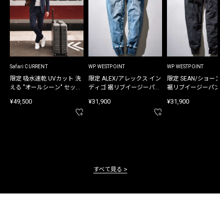
Safari CURRENT
WP WESTPOINT
WP WESTPOINT
限定 吸水速乾 UVカット 洗
限定 ALEX/アレックス イン
限定 SEAN/ショー
える "オールシーン" セット
ディゴ 裾リブイージーパン
裾リブイージーパン
アップ
ツ
¥49,500
¥31,900
¥31,900
すべて見る