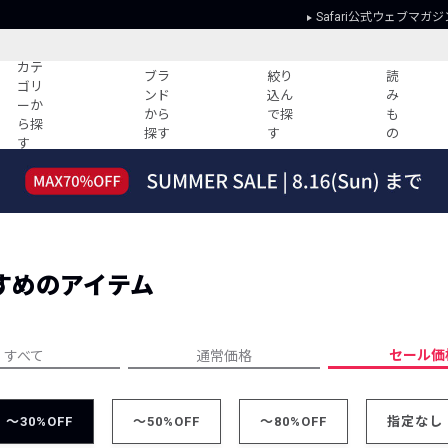
Safari公式ウェブマガジ
カテ
ブラ
絞り
読
ゴリ
ンド
込ん
み
ーか
から
で探
も
ら探
探す
す
の
す
読みもの
ガイド
ー
すべての記事
ショッピング
2026年のイチオシTシャツ！
初めての方
“WP”のイージーパンツを徹底解説&コ
Club Safari
ーデ紹介
すめのアイテム
よくある質問
HOTなコーデ TOP20
会社概要
ディネート
新ブランドご紹介！
会員利用規約
セール価
すべて
通常価格
人気記事ランキング
プライバシー
バイヤーズ レコメンド
特定商取引に
今週の別注アイテム
～30%OFF
～50%OFF
～80%OFF
指定なし
ウィークリーコーデ