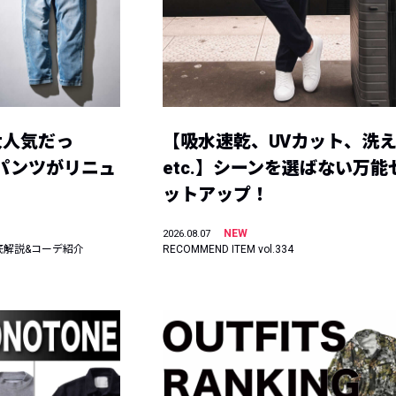
大人気だっ
【吸水速乾、UVカット、洗
ーパンツがリニュ
etc.】シーンを選ばない万能
ットアップ！
NEW
2026.08.07
底解説&コーデ紹介
RECOMMEND ITEM vol.334