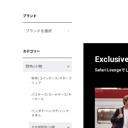
ブランド
ブランドを選択
カテゴリー
Exclusiv
財布/小物
Safari Loun
財布/コインケース/マネーク
リップ
NEW
NEW
限定
別注
パスケース/カードケース/キ
ーケース
バンダナ/ハンカチ/ハンド
タオル
その他財布/小物