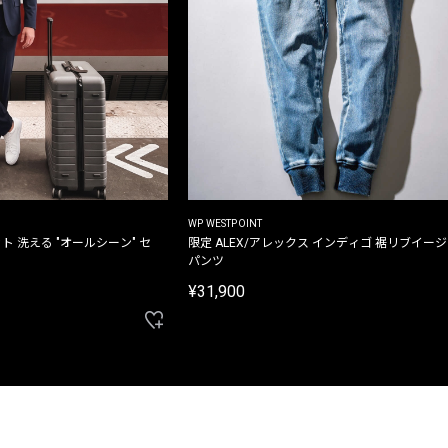
WP WESTPOINT
ト 洗える "オールシーン" セ
限定 ALEX/アレックス インディゴ 裾リブイー
パンツ
¥31,900