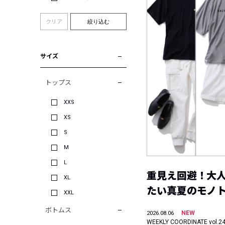
クリア
絞り込む
サイズ
トップス
XXS
XS
S
M
L
重見え回避！大
XL
たい真夏のモノ
XXL
ボトムス
NEW
2026.08.06
WEEKLY COORDINATE vol.2