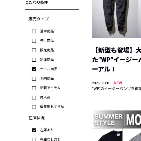
こだわり条件
販売タイプ
通常商品
先行商品
【新型も登場】
限定商品
た”WP”イージ
別注商品
ーアル！
セール商品
予約商品
NEW
2026.08.08
新着アイテム
“WP”のイージーパンツを徹
再入荷
編集部おすすめ
在庫状況
在庫あり
在庫なし含む