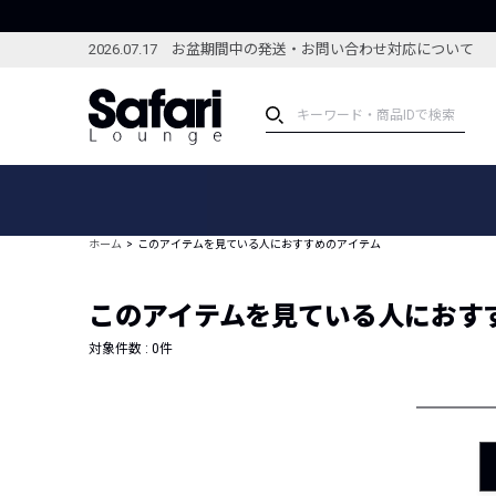
2026.07.17 お盆期間中の発送・お問い合わせ対応について
アイテム
スペシャル
カテゴリーから探す
スペシャルフィーチャ
ホーム
このアイテムを見ている人におすすめのアイテム
ブランドから探す
特集記事
絞り込んで探す
このアイテムを見ている人におす
新着アイテム
コーディネート
編集部のおすすめアイテム
対象件数 :
0
件
編集部のおすすめコー
ランキング
雑誌・カタログ掲載アイテム
セール