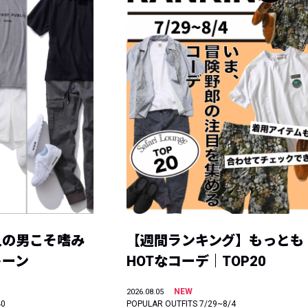
人の男こそ嗜み
【週間ランキング】もっとも
トーン
HOTなコーデ｜TOP20
NEW
2026.08.05
40
POPULAR OUTFITS 7/29~8/4