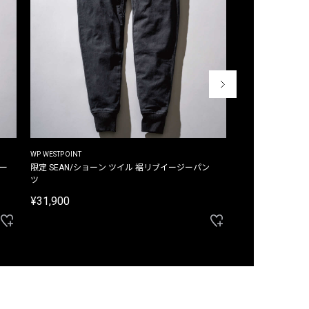
WP WESTPOINT
WP WESTPOINT
ジー
限定 SEAN/ショーン ツイル 裾リブイージーパン
限定 DAVID/デイヴィッド インデ
ツ
イージーパンツ
¥31,900
¥33,000