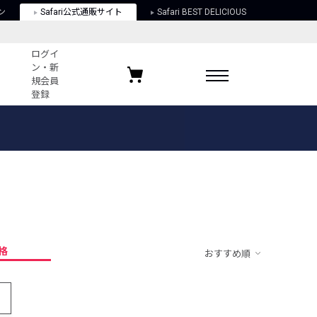
ン
Safari公式通販サイト
Safari BEST DELICIOUS
ログイ
ン・新
規会員
登録
ログイン・新規会員登録
お気に入りアイテム
ガイド
お気に入りブランド
お気に入り記事
最近チェックしたアイテム
格
おすすめ順
ポリシー
関する法律