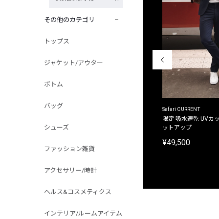
その他のカテゴリ
トップス
ジャケット/アウター
ボトム
バッグ
ACANTHUS
Safari CURRENT
別注限定 フード付き チェックシャツジャケット
限定 吸水速乾 UVカッ
シューズ
ットアップ
¥31,900
¥49,500
ファッション雑貨
アクセサリー/時計
ヘルス&コスメティクス
インテリア/ルームアイテム