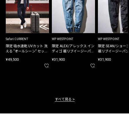
Safari CURRENT
WP WESTPOINT
WP WESTPOINT
限定 吸水速乾 UVカット 洗
限定 ALEX/アレックス イン
限定 SEAN/ショー
える "オールシーン" セット
ディゴ 裾リブイージーパン
裾リブイージーパン
アップ
ツ
¥49,500
¥31,900
¥31,900
すべて見る