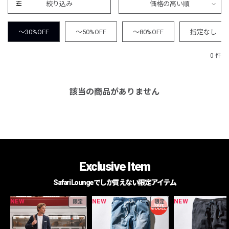
絞り込み
価格の高い順
～30%OFF
～50%OFF
～80%OFF
指定なし
0 件
該当の商品がありません
Exclusive Item
Safari Loungeでしか買えない限定アイテム
NEW
NEW
NEW
限定
限定