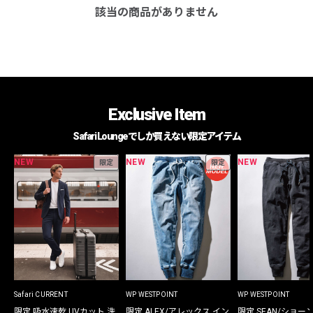
該当の商品がありません
Exclusive Item
Safari Loungeでしか買えない限定アイテム
NEW
NEW
NEW
限定
限定
Safari CURRENT
WP WESTPOINT
WP WESTPOINT
限定 吸水速乾 UVカット 洗
限定 ALEX/アレックス イン
限定 SEAN/ショー