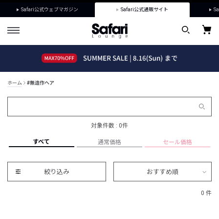
Safari公式ウェブマガジン
Safari公式通販サイト
Sa
ホーム
#無造作ヘア
対象件数 : 0件
すべて
通常価格
セール価格
絞り込み
おすすめ順
0 件