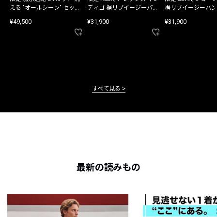
える "オールシーン" セット
ディゴ 裾リブイージーパン
裾リブイージーパン
アップ
ツ
¥49,500
¥31,900
¥31,900
すべて見る
最新の読みもの