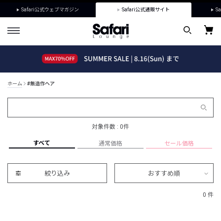
Safari公式ウェブマガジン
Safari公式通販サイト
Sa
ホーム
#無造作ヘア
対象件数 : 0件
すべて
通常価格
セール価格
絞り込み
おすすめ順
0 件