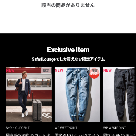
該当の商品がありません
Exclusive Item
Safari Loungeでしか買えない限定アイテム
NEW
NEW
NEW
限定
限定
Safari CURRENT
WP WESTPOINT
WP WESTPOINT
限定 吸水速乾 UVカット 洗
限定 ALEX/アレックス イン
限定 SEAN/ショー