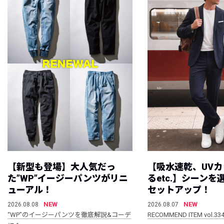
【新型も登場】大人気だっ
【吸水速乾、UV
た”WP”イージーパンツがリニ
るetc.】シーン
ューアル！
セットアップ！
NEW
NEW
2026.08.08
2026.08.07
“WP”のイージーパンツを徹底解説&コーデ
RECOMMEND ITEM vol.33