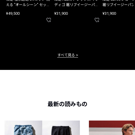
える "オールシーン" セット
ディゴ 裾リブイージーパン
裾リブイージーパン
アップ
ツ
¥49,500
¥31,900
¥31,900
すべて見る
最新の読みもの