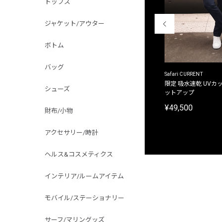
トップス
ジャケット/アウター
ボトム
バッグ
ACANTHUS
Safari CURRENT
別注限定 フード付き チェックシャツジャケット
限定 吸水速乾 UVカッ
シューズ
ットアップ
¥31,900
¥49,500
財布/小物
アクセサリー/時計
ヘルス&コスメティクス
インテリア/ルームアイテム
モバイル/ステーショナリー
サーフ/マリングッズ