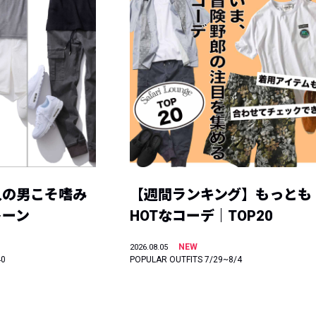
人の男こそ嗜み
【週間ランキング】もっとも
トーン
HOTなコーデ｜TOP20
NEW
2026.08.05
40
POPULAR OUTFITS 7/29~8/4