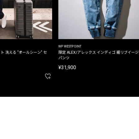
WP WESTPOINT
ト 洗える "オールシーン" セ
限定 ALEX/アレックス インディゴ 裾リブイー
パンツ
¥31,900