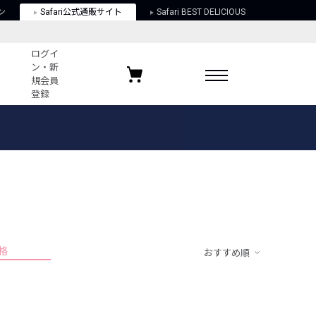
ン
Safari公式通販サイト
Safari BEST DELICIOUS
ログイ
ン・新
規会員
登録
ログイン・新規会員登録
お気に入りアイテム
ガイド
お気に入りブランド
お気に入り記事
最近チェックしたアイテム
格
おすすめ順
ポリシー
関する法律