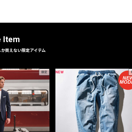
レコメンドアイテム
ピックアップアイテム
フォーカスブランド
セールおすすめアイテム
e Item
人気アイテム TOP 15
geでしか買えない限定アイテム
NEW
限定