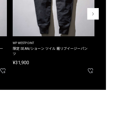
WP WESTPOINT
WP WESTPOINT
ジー
限定 SEAN/ショーン ツイル 裾リブイージーパン
限定 DAVID/デイヴィッド インデ
ツ
イージーパンツ
¥31,900
¥33,000