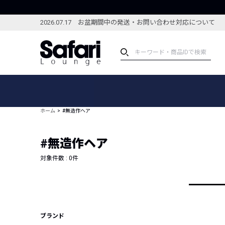
2026.07.17 お盆期間中の発送・お問い合わせ対応について
アイテム
スペシャル
カテゴリーから探す
スペシャルフィーチャ
ホーム
#無造作ヘア
ブランドから探す
特集記事
絞り込んで探す
#無造作ヘア
新着アイテム
コーディネート
編集部のおすすめアイテム
対象件数 :
0
件
編集部のおすすめコー
ランキング
雑誌・カタログ掲載アイテム
セール
ブランド