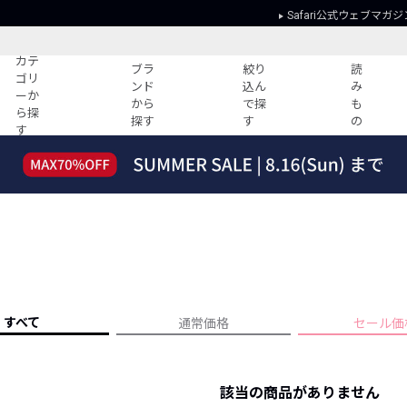
Safari公式ウェブマガジ
カテ
ブラ
絞り
読
ゴリ
ンド
込ん
み
ーか
から
で探
も
ら探
探す
す
の
す
読みもの
ガイド
ー
すべての記事
ショッピング
2026年のイチオシTシャツ！
初めての方
“WP”のイージーパンツを徹底解説&コ
Club Safari
ーデ紹介
よくある質問
HOTなコーデ TOP20
会社概要
ディネート
新ブランドご紹介！
会員利用規約
すべて
通常価格
セール価
人気記事ランキング
プライバシー
バイヤーズ レコメンド
特定商取引に
今週の別注アイテム
該当の商品がありません
ウィークリーコーデ