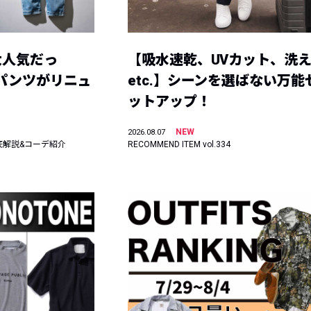
大人気だっ
【吸水速乾、UVカット、洗
ーパンツがリニュ
etc.】シーンを選ばない万能
ットアップ！
NEW
2026.08.07
底解説&コーデ紹介
RECOMMEND ITEM vol.334