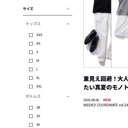
サイズ
トップス
XXS
XS
S
M
L
重見え回避！大
XL
たい真夏のモノ
XXL
ボトムス
NEW
2026.08.06
WEEKLY COORDINATE vol.2
28
29
30