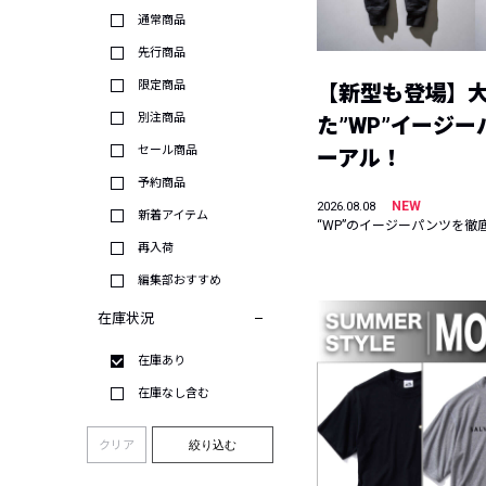
通常商品
先行商品
限定商品
【新型も登場】
別注商品
た”WP”イージ
セール商品
ーアル！
予約商品
NEW
2026.08.08
新着アイテム
“WP”のイージーパンツを徹
再入荷
編集部おすすめ
在庫状況
在庫あり
在庫なし含む
クリア
絞り込む