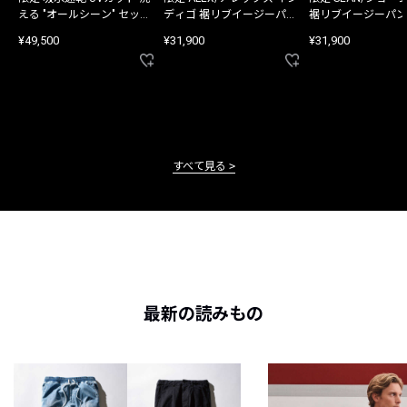
える "オールシーン" セット
ディゴ 裾リブイージーパン
裾リブイージーパン
アップ
ツ
¥49,500
¥31,900
¥31,900
すべて見る
最新の読みもの