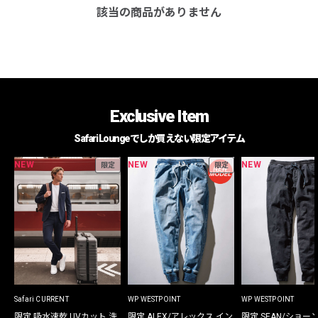
該当の商品がありません
Exclusive Item
Safari Loungeでしか買えない限定アイテム
NEW
NEW
NEW
限定
限定
Safari CURRENT
WP WESTPOINT
WP WESTPOINT
限定 吸水速乾 UVカット 洗
限定 ALEX/アレックス イン
限定 SEAN/ショー