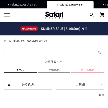
Safari公式ウェブマガジン
Safari公式通販サイト
Sa
ホーム
ポロシャツ | YANUK (ヤヌーク)
対象件数 : 0件
すべて
通常価格
セール価格
絞り込み
人気順
0 件