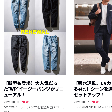
【新型も登場】大人気だっ
【吸水速乾、UV
た”WP”イージーパンツがリニ
るetc.】シーン
ューアル！
セットアップ！
NEW
NEW
2026.08.08
2026.08.07
“WP”のイージーパンツを徹底解説&コーデ
RECOMMEND ITEM vol.33