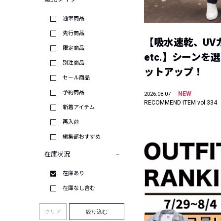
通常商品
先行商品
【吸水速乾、UV
限定商品
etc.】シーンを
別注商品
ットアップ！
セール商品
予約商品
NEW
2026.08.07
RECOMMEND ITEM vol.334
新着アイテム
再入荷
編集部おすすめ
在庫状況
在庫あり
在庫なし含む
クリア
絞り込む