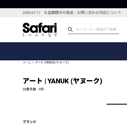
2026.07.17 お盆期間中の発送・お問い合わせ対応について
アイテム
スペシャル
カテゴリーから探す
スペシャルフィーチャ
ホーム
アート | YANUK (ヤヌーク)
ブランドから探す
特集記事
絞り込んで探す
アート | YANUK (ヤヌーク)
新着アイテム
コーディネート
編集部のおすすめアイテム
対象件数 :
0
件
編集部のおすすめコー
ランキング
雑誌・カタログ掲載アイテム
セール
ブランド