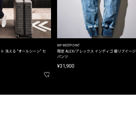
WP WESTPOINT
ト 洗える "オールシーン" セ
限定 ALEX/アレックス インディゴ 裾リブイー
パンツ
¥31,900