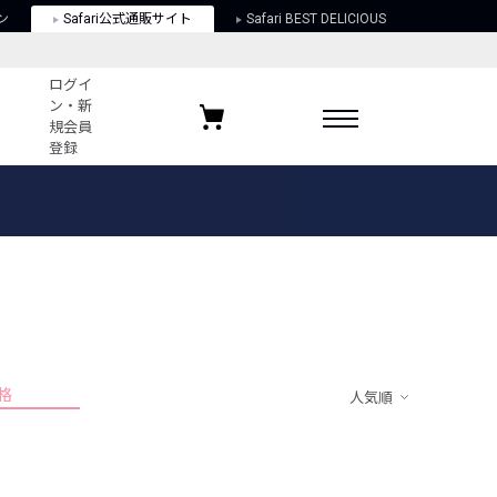
ン
Safari公式通販サイト
Safari BEST DELICIOUS
ログイ
ン・新
規会員
登録
ログイン・新規会員登録
お気に入りアイテム
ガイド
お気に入りブランド
お気に入り記事
最近チェックしたアイテム
格
人気順
ポリシー
関する法律