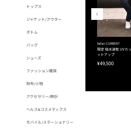
トップス
ジャケット/アウター
ボトム
ACANTHUS
Safari CURRENT
バッグ
別注限定 フード付き チェックシャツジャケット
限定 吸水速乾 UVカッ
ットアップ
¥31,900
シューズ
¥49,500
ファッション雑貨
財布/小物
アクセサリー/時計
ヘルス&コスメティクス
モバイル/ステーショナリー