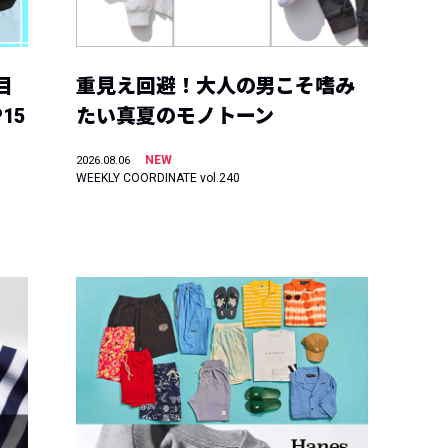
目
重見え回避！大人の男こそ嗜み
15
たい真夏のモノトーン
NEW
2026.08.06
WEEKLY COORDINATE vol.240