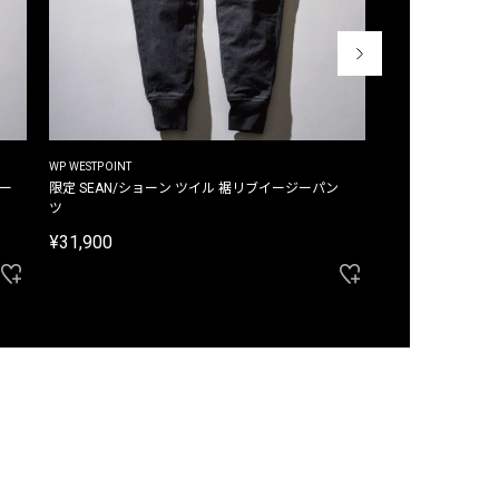
WP WESTPOINT
WP WESTPOINT
ジー
限定 SEAN/ショーン ツイル 裾リブイージーパン
限定 DAVID/デイヴィッド インデ
ツ
イージーパンツ
¥31,900
¥33,000