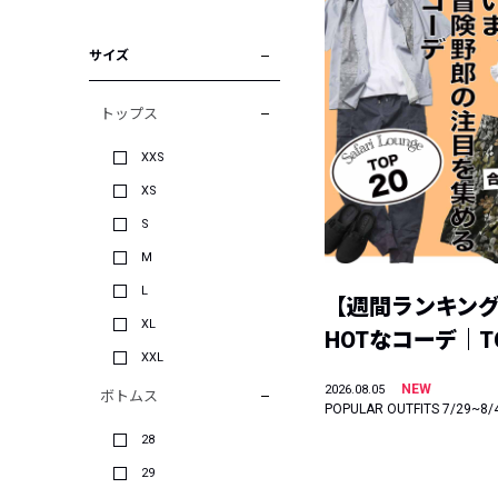
サイズ
トップス
XXS
XS
S
M
L
【週間ランキン
XL
HOTなコーデ｜TO
XXL
NEW
2026.08.05
ボトムス
POPULAR OUTFITS 7/29~8/
28
29