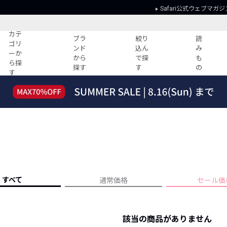
Safari公式ウェブマガジ
カテ
ブラ
絞り
読
ゴリ
ンド
込ん
み
ーか
から
で探
も
ら探
探す
す
の
す
読みもの
ガイド
ー
すべての記事
ショッピング
2026年のイチオシTシャツ！
初めての方
“WP”のイージーパンツを徹底解説&コ
Club Safari
ーデ紹介
よくある質問
HOTなコーデ TOP20
会社概要
ディネート
新ブランドご紹介！
会員利用規約
すべて
通常価格
セール価
人気記事ランキング
プライバシー
バイヤーズ レコメンド
特定商取引に
今週の別注アイテム
該当の商品がありません
ウィークリーコーデ