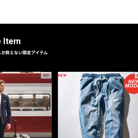
レコメンドアイテム
ピックアップアイテム
フォーカスブランド
セールおすすめアイテム
e Item
人気アイテム TOP 15
geでしか買えない限定アイテム
NEW
限定