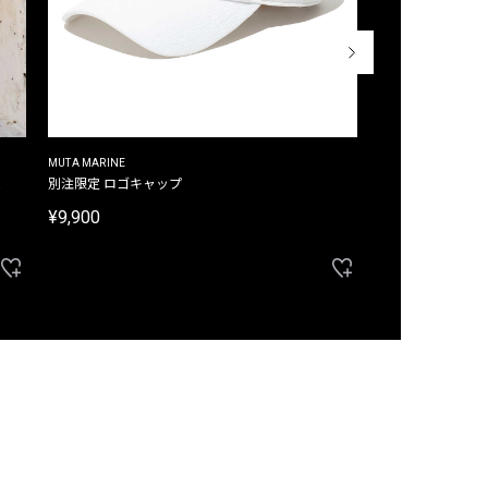
MUTA MARINE
CROSSLEY
ム
別注限定 ロゴキャップ
別注限定 ノースリ
¥9,900
¥8,580
40%OFF