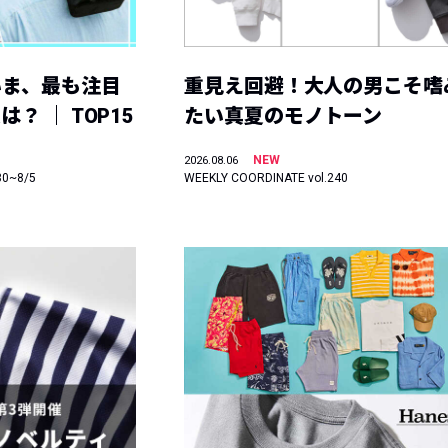
いま、最も注目
重見え回避！大人の男こそ嗜
？ ｜ TOP15
たい真夏のモノトーン
NEW
2026.08.06
30~8/5
WEEKLY COORDINATE vol.240