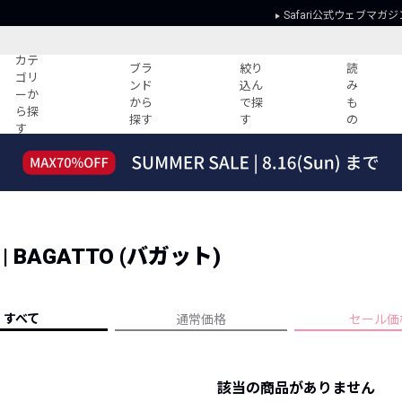
Safari公式ウェブマガジ
カテ
ブラ
絞り
読
ゴリ
ンド
込ん
み
ーか
から
で探
も
ら探
探す
す
の
す
読みもの
ガイド
ー
すべての記事
ショッピング
2026年のイチオシTシャツ！
初めての方
“WP”のイージーパンツを徹底解説&コ
Club Safari
ーデ紹介
BAGATTO (バガット)
よくある質問
HOTなコーデ TOP20
会社概要
ディネート
新ブランドご紹介！
会員利用規約
すべて
通常価格
セール価
人気記事ランキング
プライバシー
バイヤーズ レコメンド
特定商取引に
今週の別注アイテム
該当の商品がありません
ウィークリーコーデ