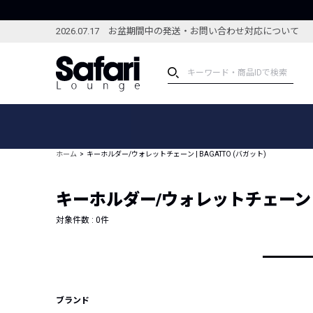
2026.07.17 お盆期間中の発送・お問い合わせ対応について
アイテム
スペシャル
カテゴリーから探す
スペシャルフィーチャ
ホーム
キーホルダー/ウォレットチェーン | BAGATTO (バガット)
ブランドから探す
特集記事
絞り込んで探す
キーホルダー/ウォレットチェーン | 
新着アイテム
コーディネート
編集部のおすすめアイテム
対象件数 :
0
件
編集部のおすすめコー
ランキング
雑誌・カタログ掲載アイテム
セール
ブランド