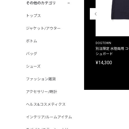
その他のカテゴリ
トップス
ジャケット/アウター
ボトム
THE DUFFER OF ST.GEORGE
DOGTOWN
別注限定 ピグメントダイ バックプリント サーフ
別注限定 水陸両用 
バッグ
プリントTシャツ
シュガード
¥9,900
¥14,300
シューズ
ファッション雑貨
アクセサリー/時計
ヘルス&コスメティクス
インテリア/ルームアイテム