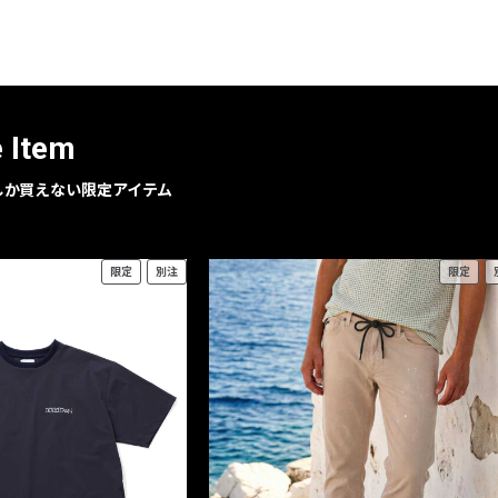
レコメンドアイテム
ピックアップアイテム
フォーカスブランド
セールおすすめアイテム
e Item
人気アイテム TOP 15
geでしか買えない限定アイテム
限定
別注
限定