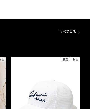
すべて見る
別注
限定
別注