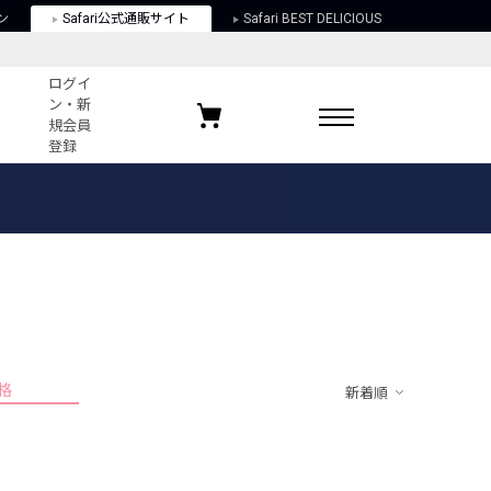
ン
Safari公式通販サイト
Safari BEST DELICIOUS
ログイ
ン・新
規会員
登録
ログイン・新規会員登録
お気に入りアイテム
ガイド
お気に入りブランド
お気に入り記事
最近チェックしたアイテム
格
新着順
ポリシー
関する法律