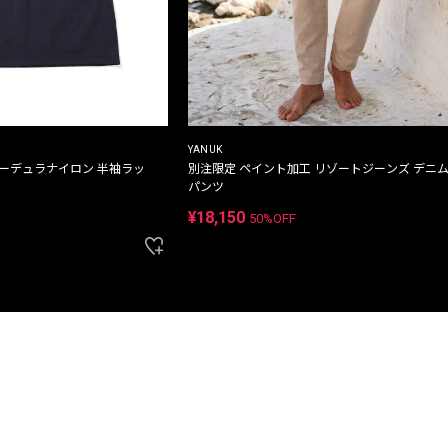
YANUK
コーデュラナイロン 半袖ラッ
別注限定 ペイント加工 リゾートジーンズ デニ
パンツ
¥18,150
50%OFF