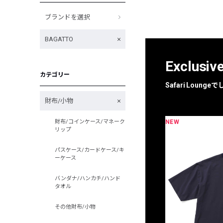
ブランドを選択
BAGATTO
Exclusiv
カテゴリー
Safari Loun
財布/小物
NEW
財布/コインケース/マネーク
限定
別注
リップ
パスケース/カードケース/キ
ーケース
バンダナ/ハンカチ/ハンド
タオル
その他財布/小物