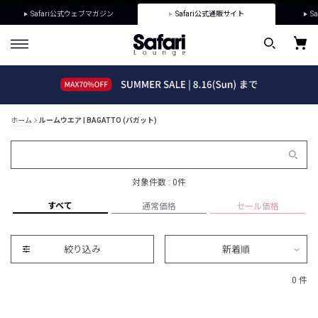
Safari公式ウェブマガジン
Safari公式通販サイト
Sa
ホーム
ルームウエア | BAGATTO (バガット)
対象件数 : 0件
すべて
通常価格
セール価格
絞り込み
新着順
0 件