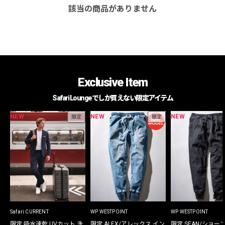
該当の商品がありません
Exclusive Item
Safari Loungeでしか買えない限定アイテム
NEW
NEW
NEW
限定
限定
Safari CURRENT
WP WESTPOINT
WP WESTPOINT
限定 吸水速乾 UVカット 洗
限定 ALEX/アレックス イン
限定 SEAN/ショー