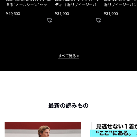
える "オールシーン" セット
ディゴ 裾リブイージーパン
裾リブイージーパン
アップ
ツ
¥49,500
¥31,900
¥31,900
すべて見る
最新の読みもの