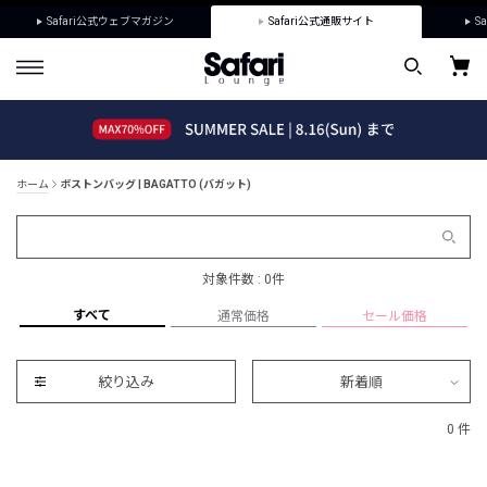
Safari公式ウェブマガジン
Safari公式通販サイト
Sa
ホーム
ボストンバッグ | BAGATTO (バガット)
対象件数 : 0件
すべて
通常価格
セール価格
絞り込み
新着順
0 件