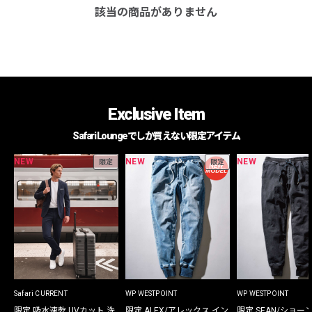
該当の商品がありません
Exclusive Item
Safari Loungeでしか買えない限定アイテム
NEW
NEW
NEW
限定
限定
Safari CURRENT
WP WESTPOINT
WP WESTPOINT
限定 吸水速乾 UVカット 洗
限定 ALEX/アレックス イン
限定 SEAN/ショー