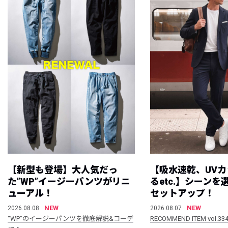
【新型も登場】大人気だっ
【吸水速乾、UV
た”WP”イージーパンツがリニ
るetc.】シーン
ューアル！
セットアップ！
NEW
NEW
2026.08.08
2026.08.07
“WP”のイージーパンツを徹底解説&コーデ
RECOMMEND ITEM vol.33