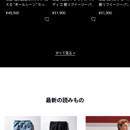
える "オールシーン" セット
ディゴ 裾リブイージーパン
裾リブイージーパン
アップ
ツ
¥49,500
¥31,900
¥31,900
すべて見る
最新の読みもの