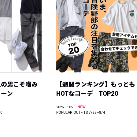
人の男こそ嗜み
【週間ランキング】もっとも
トーン
HOTなコーデ｜TOP20
NEW
2026.08.05
40
POPULAR OUTFITS 7/29~8/4