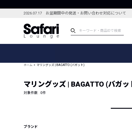
2026.07.17 お盆期間中の発送・お問い合わせ対応について
アイテム
スペシャル
カテゴリーから探す
スペシャルフィーチャ
ホーム
マリングッズ | BAGATTO (バガット)
ブランドから探す
特集記事
絞り込んで探す
マリングッズ | BAGATTO (バガッ
新着アイテム
コーディネート
編集部のおすすめアイテム
対象件数 :
0
件
編集部のおすすめコー
ランキング
雑誌・カタログ掲載アイテム
セール
ブランド