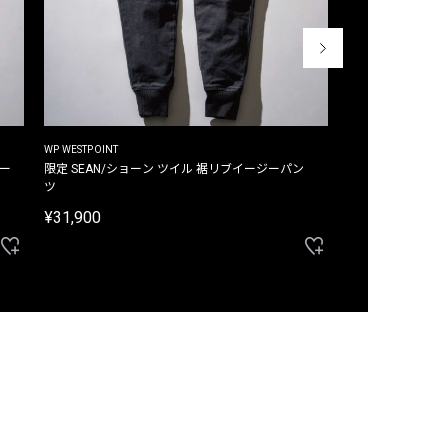
WP WESTPOINT
WP WESTPOINT
ジー
限定 SEAN/ショーン ツイル 裾リブイージーパン
限定 DAVID/デイヴィッド インデ
ツ
イージーパンツ
¥31,900
¥33,000