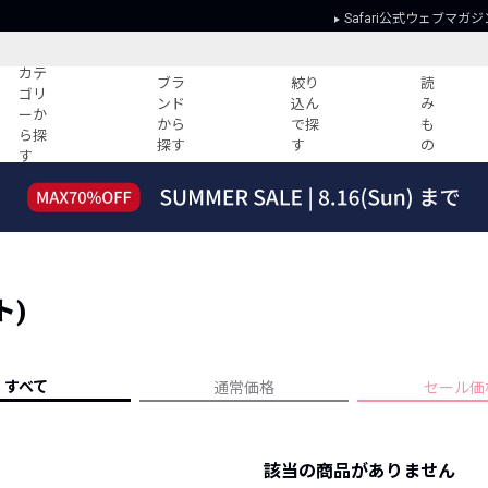
Safari公式ウェブマガジ
カテ
ブラ
絞り
読
ゴリ
ンド
込ん
み
ーか
から
で探
も
ら探
探す
す
の
す
読みもの
ガイド
ー
すべての記事
ショッピング
2026年のイチオシTシャツ！
初めての方
“WP”のイージーパンツを徹底解説&コ
Club Safari
ーデ紹介
ト)
よくある質問
HOTなコーデ TOP20
会社概要
ディネート
新ブランドご紹介！
会員利用規約
すべて
通常価格
セール価
人気記事ランキング
プライバシー
バイヤーズ レコメンド
特定商取引に
今週の別注アイテム
該当の商品がありません
ウィークリーコーデ