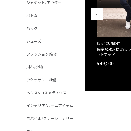
ジャケット/アウター
ボトム
バッグ
シューズ
ACANTHUS
Safari CURRENT
別注限定 フード付き チェックシャツジャケット
限定 吸水速乾 UVカッ
ファッション雑貨
ットアップ
¥31,900
¥49,500
財布/小物
アクセサリー/時計
ヘルス&コスメティクス
インテリア/ルームアイテム
モバイル/ステーショナリー