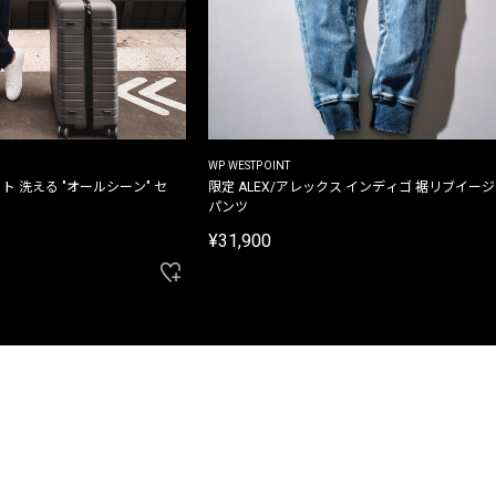
WP WESTPOINT
ト 洗える "オールシーン" セ
限定 ALEX/アレックス インディゴ 裾リブイー
パンツ
¥31,900