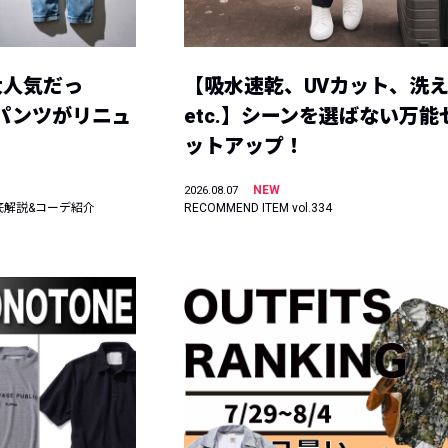
大人気だっ
【吸水速乾、UVカット、洗
ーパンツがリニュ
etc.】シーンを選ばない万能
ットアップ！
NEW
2026.08.07
底解説&コーデ紹介
RECOMMEND ITEM vol.334