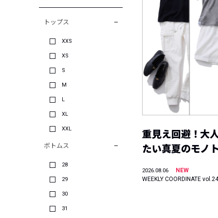
トップス
XXS
XS
S
M
L
XL
XXL
重見え回避！大
ボトムス
たい真夏のモノ
28
NEW
2026.08.06
WEEKLY COORDINATE vol.2
29
30
31