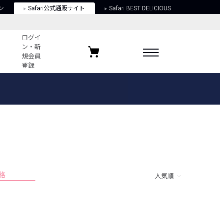
ン
Safari公式通販サイト
Safari BEST DELICIOUS
ログイ
ン・新
規会員
登録
ログイン・新規会員登録
お気に入りアイテム
ガイド
お気に入りブランド
お気に入り記事
最近チェックしたアイテム
格
人気順
ポリシー
関する法律