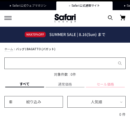
Safari公式ウェブマガジン
Safari公式通販サイト
Sa
ホーム
バッグ | BAGATTO (バガット)
対象件数 : 0件
すべて
通常価格
セール価格
絞り込み
人気順
0 件