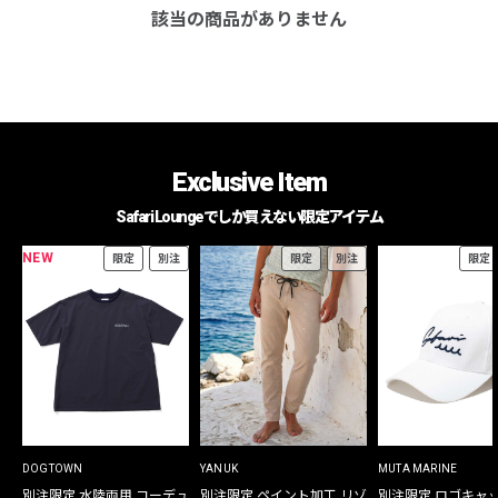
該当の商品がありません
Exclusive Item
Safari Loungeでしか買えない限定アイテム
NEW
限定
別注
限定
別注
限定
DOGTOWN
YANUK
MUTA MARINE
別注限定 水陸両用 コーデュ
別注限定 ペイント加工 リゾ
別注限定 ロゴキャ