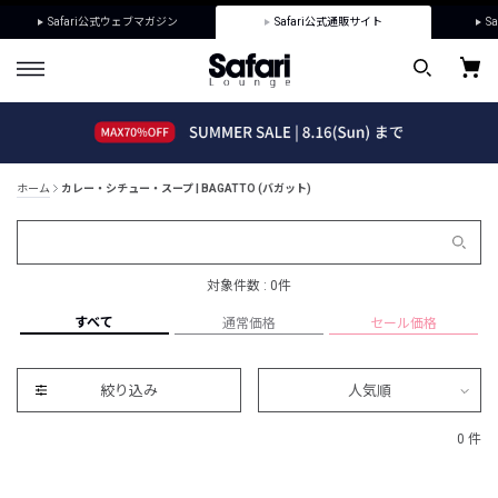
Safari公式ウェブマガジン
Safari公式通販サイト
Sa
ホーム
カレー・シチュー・スープ | BAGATTO (バガット)
対象件数 : 0件
すべて
通常価格
セール価格
絞り込み
人気順
0 件