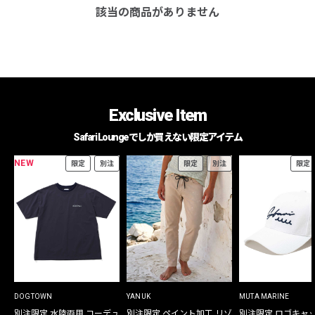
該当の商品がありません
Exclusive Item
Safari Loungeでしか買えない限定アイテム
NEW
限定
別注
限定
別注
限定
DOGTOWN
YANUK
MUTA MARINE
別注限定 水陸両用 コーデュ
別注限定 ペイント加工 リゾ
別注限定 ロゴキャ