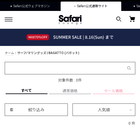
Safari公式ウェブマガジン
Safari公式通販サイト
Sa
ホーム
サーフ/マリングッズ | BAGATTO (バガット)
対象件数 : 0件
すべて
通常価格
セール価格
絞り込み
人気順
0 件