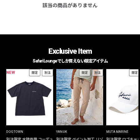
該当の商品がありません
Exclusive Item
Safari Loungeでしか買えない限定アイテム
NEW
限定
別注
限定
別注
限定
DOGTOWN
YANUK
MUTA MARINE
別注限定 水陸両用 コーデュ
別注限定 ペイント加工 リゾ
別注限定 ロゴキャ