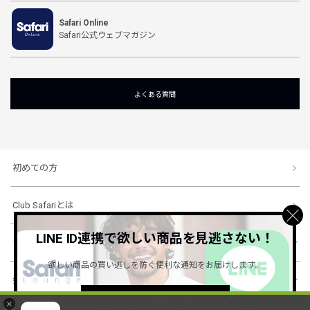
Safari Online
Safari公式ウェブマガジン
よくある質問
初めての方
Club Safariとは
LINE ID連携で欲しい商品を見逃さない！
ショッピングガイド
欲しい商品の買い逃しを防ぐ便利な通知をお届けします。
会社概要・規約
詳しくはこちら ＞
×