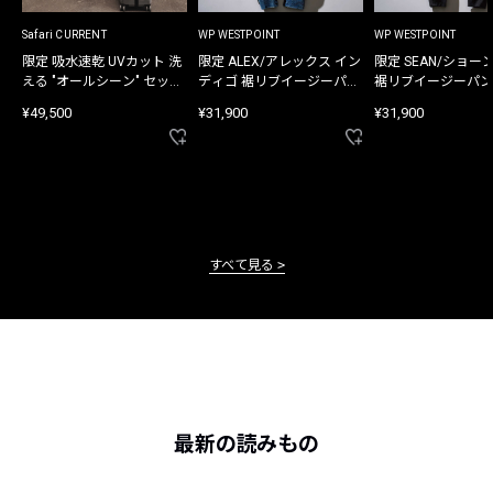
Safari CURRENT
WP WESTPOINT
WP WESTPOINT
限定 吸水速乾 UVカット 洗
限定 ALEX/アレックス イン
限定 SEAN/ショー
える "オールシーン" セット
ディゴ 裾リブイージーパン
裾リブイージーパン
アップ
ツ
¥49,500
¥31,900
¥31,900
すべて見る
最新の読みもの