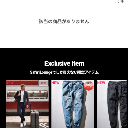
0 件
該当の商品がありません
Exclusive Item
Safari Loungeでしか買えない限定アイテム
NEW
NEW
NEW
限定
限定