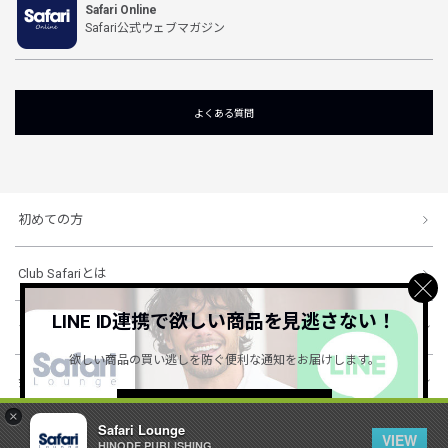
Safari Online
Safari公式ウェブマガジン
よくある質問
初めての方
Club Safariとは
LINE ID連携で欲しい商品を見逃さない！
ショッピングガイド
欲しい商品の買い逃しを防ぐ便利な通知をお届けします。
会社概要・規約
詳しくはこちら ＞
×
Safari Lounge
VIEW
HINODE PUBLISHING ..
© 1996-2026 HINODE PUBLISHING co., ltd. All Rights Reserved.