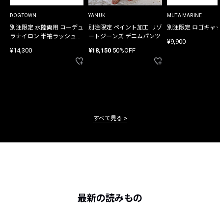
DOGTOWN
YANUK
MUTA MARINE
別注限定 水陸両用 コーデュ
別注限定 ペイント加工 リゾ
別注限定 ロゴキャ
ラナイロン 半袖ラッシュガ
ートジーンズ デニムパンツ
¥9,900
ード
¥14,300
¥18,150
50%OFF
すべて見る
最新の読みもの