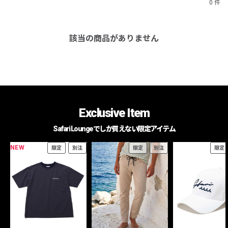
0 件
該当の商品がありません
Exclusive Item
Safari Loungeでしか買えない限定アイテム
NEW
限定
別注
限定
別注
限定