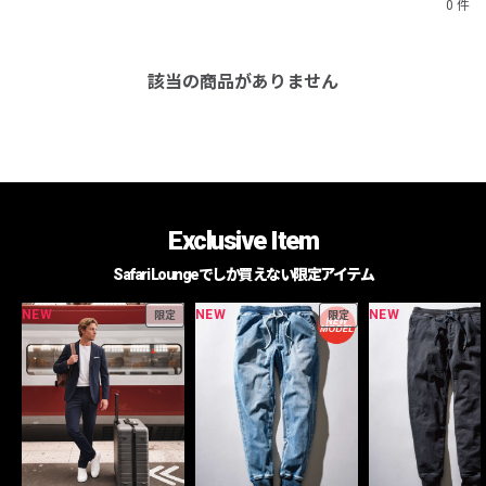
0 件
該当の商品がありません
Exclusive Item
Safari Loungeでしか買えない限定アイテム
NEW
NEW
NEW
限定
限定