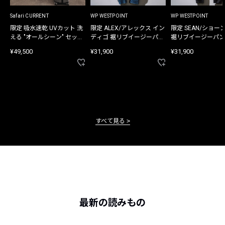
Safari CURRENT
WP WESTPOINT
WP WESTPOINT
限定 吸水速乾 UVカット 洗
限定 ALEX/アレックス イン
限定 SEAN/ショー
える "オールシーン" セット
ディゴ 裾リブイージーパン
裾リブイージーパン
アップ
ツ
¥49,500
¥31,900
¥31,900
すべて見る
最新の読みもの