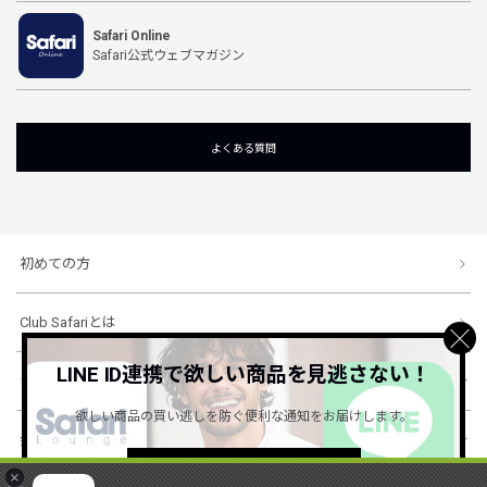
Safari Online
Safari公式ウェブマガジン
よくある質問
初めての方
Club Safariとは
LINE ID連携で欲しい商品を見逃さない！
ショッピングガイド
欲しい商品の買い逃しを防ぐ便利な通知をお届けします。
会社概要・規約
詳しくはこちら ＞
×