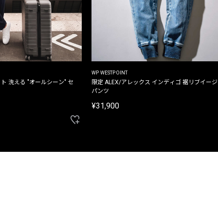
WP WESTPOINT
ト 洗える "オールシーン" セ
限定 ALEX/アレックス インディゴ 裾リブイー
パンツ
¥31,900