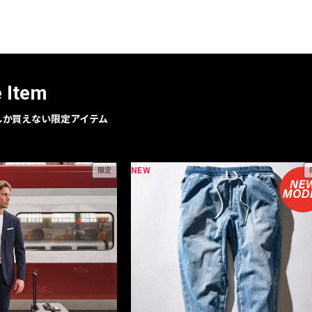
レコメンドアイテム
ピックアップアイテム
フォーカスブランド
セールおすすめアイテム
e Item
人気アイテム TOP 15
geでしか買えない限定アイテム
NEW
限定