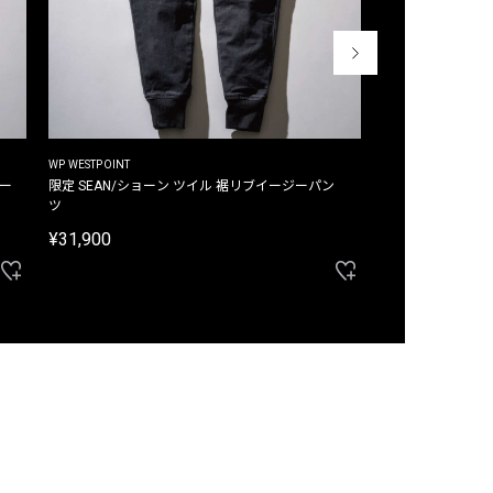
WP WESTPOINT
WP WESTPOINT
ジー
限定 SEAN/ショーン ツイル 裾リブイージーパン
限定 DAVID/デイヴィッド インデ
ツ
イージーパンツ
¥31,900
¥33,000