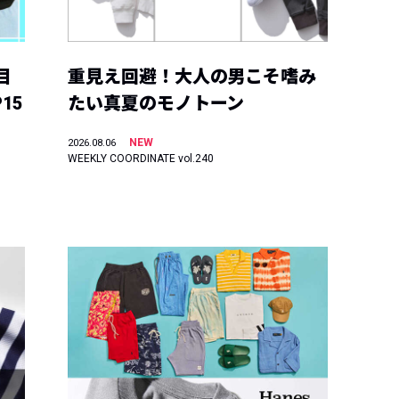
目
重見え回避！大人の男こそ嗜み
15
たい真夏のモノトーン
NEW
2026.08.06
WEEKLY COORDINATE vol.240