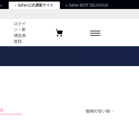
ン
Safari公式通販サイト
Safari BEST DELICIOUS
ログイ
ン・新
規会員
登録
ログイン・新規会員登録
お気に入りアイテム
ガイド
お気に入りブランド
お気に入り記事
最近チェックしたアイテム
格
価格の安い順
ポリシー
関する法律