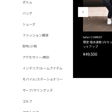
ボトム
バッグ
シューズ
ファッション雑貨
ACANTHUS
Safari CURRENT
別注限定 フード付き チェックシャツジャケット
限定 吸水速乾 UVカッ
財布/小物
ットアップ
¥31,900
¥49,500
アクセサリー/時計
インテリア/ルームアイテム
モバイル/ステーショナリー
サーフ/マリングッズ
ゴルフ