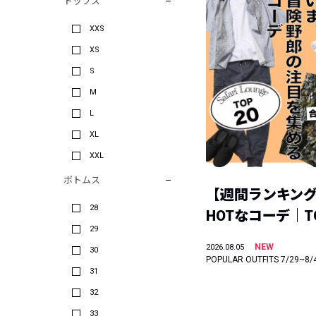
トップス
XXS
XS
S
M
L
XL
XXL
ボトムス
【週間ランキン
28
HOTなコーデ｜TO
29
NEW
2026.08.05
30
POPULAR OUTFITS 7/29~8/
31
32
33