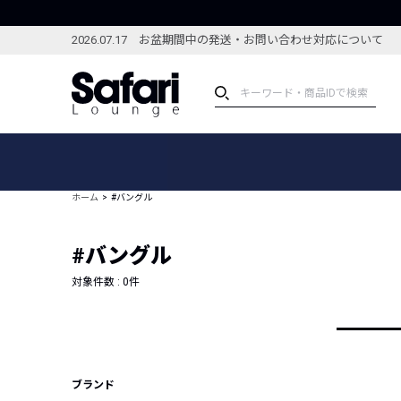
2026.07.17 お盆期間中の発送・お問い合わせ対応について
アイテム
スペシャル
カテゴリーから探す
スペシャルフィーチャ
ホーム
#バングル
ブランドから探す
特集記事
絞り込んで探す
#バングル
新着アイテム
コーディネート
編集部のおすすめアイテム
対象件数 :
0
件
編集部のおすすめコー
ランキング
雑誌・カタログ掲載アイテム
セール
ブランド