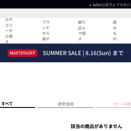
Safari公式ウェブマガジ
カテ
ブラ
絞り
読
ゴリ
ンド
込ん
み
ーか
から
で探
も
ら探
探す
す
の
す
読みもの
ガイド
ー
すべての記事
ショッピング
2026年のイチオシTシャツ！
初めての方
“WP”のイージーパンツを徹底解説&コ
Club Safari
ーデ紹介
よくある質問
HOTなコーデ TOP20
会社概要
ディネート
新ブランドご紹介！
会員利用規約
すべて
通常価格
セール価
人気記事ランキング
プライバシー
バイヤーズ レコメンド
特定商取引に
今週の別注アイテム
該当の商品がありません
ウィークリーコーデ