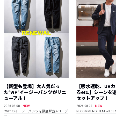
【新型も登場】大人気だっ
【吸水速乾、UV
た”WP”イージーパンツがリニ
るetc.】シーン
ューアル！
セットアップ！
NEW
NEW
2026.08.08
2026.08.07
“WP”のイージーパンツを徹底解説&コーデ
RECOMMEND ITEM vol.33