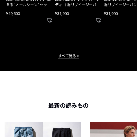
える "オールシーン" セット
ディゴ 裾リブイージーパン
裾リブイージーパン
アップ
ツ
¥49,500
¥31,900
¥31,900
すべて見る
最新の読みもの