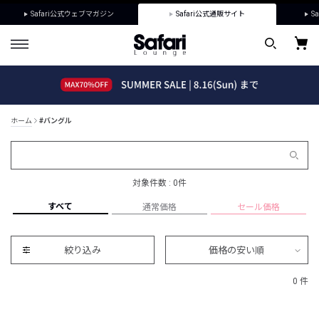
Safari公式ウェブマガジン
Safari公式通販サイト
Sa
ホーム
#バングル
対象件数 : 0件
すべて
通常価格
セール価格
絞り込み
価格の安い順
0 件