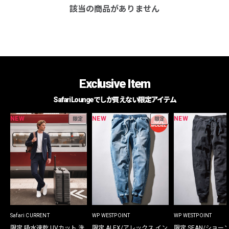
該当の商品がありません
Exclusive Item
Safari Loungeでしか買えない限定アイテム
NEW
NEW
NEW
限定
限定
Safari CURRENT
WP WESTPOINT
WP WESTPOINT
限定 吸水速乾 UVカット 洗
限定 ALEX/アレックス イン
限定 SEAN/ショー