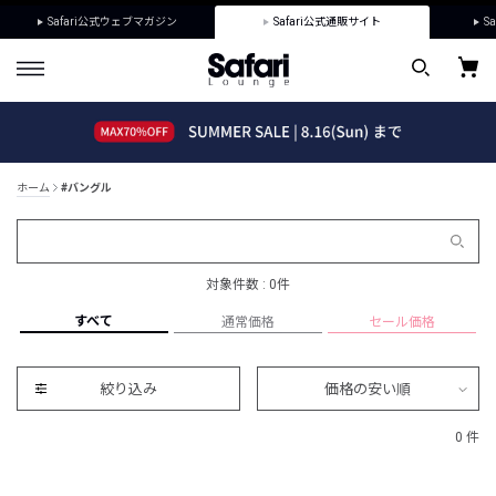
Safari公式ウェブマガジン
Safari公式通販サイト
Sa
ホーム
#バングル
対象件数 : 0件
すべて
通常価格
セール価格
絞り込み
価格の安い順
0 件