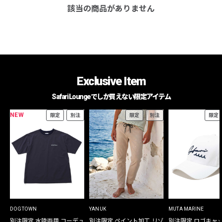
該当の商品がありません
Exclusive Item
Safari Loungeでしか買えない限定アイテム
NEW
限定
別注
限定
別注
限定
DOGTOWN
YANUK
MUTA MARINE
別注限定 水陸両用 コーデュ
別注限定 ペイント加工 リゾ
別注限定 ロゴキャ