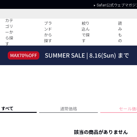
Safari公式ウェブマガジ
カテ
ブラ
絞り
読
ゴリ
ンド
込ん
み
ーか
から
で探
も
ら探
探す
す
の
す
読みもの
ガイド
ー
すべての記事
ショッピング
2026年のイチオシTシャツ！
初めての方
“WP”のイージーパンツを徹底解説&コ
Club Safari
ーデ紹介
よくある質問
HOTなコーデ TOP20
会社概要
ディネート
新ブランドご紹介！
会員利用規約
すべて
通常価格
セール価
人気記事ランキング
プライバシー
バイヤーズ レコメンド
特定商取引に
今週の別注アイテム
該当の商品がありません
ウィークリーコーデ