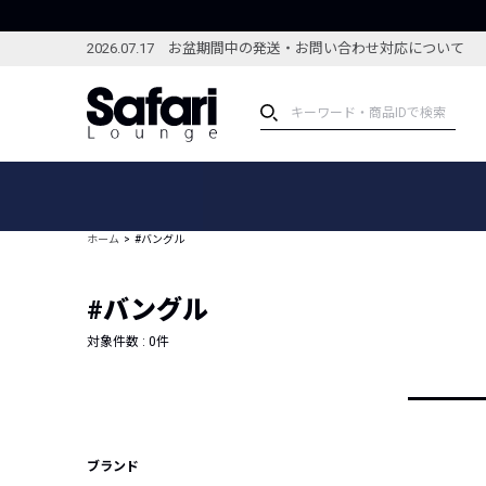
2026.07.17 お盆期間中の発送・お問い合わせ対応について
アイテム
スペシャル
カテゴリーから探す
スペシャルフィーチャ
ホーム
#バングル
ブランドから探す
特集記事
絞り込んで探す
#バングル
新着アイテム
コーディネート
編集部のおすすめアイテム
対象件数 :
0
件
編集部のおすすめコー
ランキング
雑誌・カタログ掲載アイテム
セール
ブランド