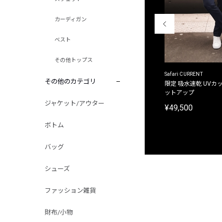
カーディガン
ベスト
その他トップス
ACANTHUS
Safari CURRENT
その他のカテゴリ
別注限定 フード付き チェックシャツジャケット
限定 吸水速乾 UVカッ
ットアップ
¥31,900
ジャケット/アウター
¥49,500
ボトム
バッグ
シューズ
ファッション雑貨
財布/小物