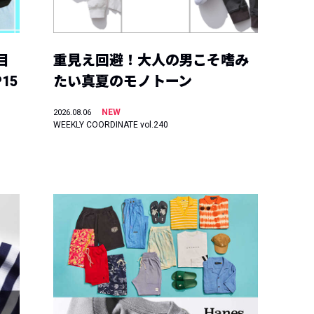
目
重見え回避！大人の男こそ嗜み
15
たい真夏のモノトーン
NEW
2026.08.06
WEEKLY COORDINATE vol.240