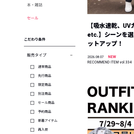
本・雑誌
セール
【吸水速乾、UV
etc.】シーンを
こだわり条件
ットアップ！
販売タイプ
NEW
2026.08.07
RECOMMEND ITEM vol.334
通常商品
先行商品
限定商品
別注商品
セール商品
予約商品
新着アイテム
再入荷