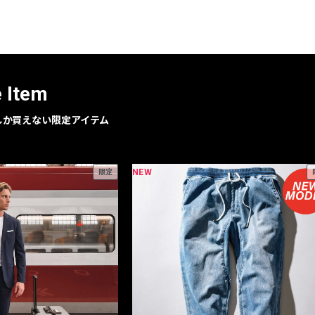
レコメンドアイテム
ピックアップアイテム
フォーカスブランド
セールおすすめアイテム
e Item
人気アイテム TOP 15
geでしか買えない限定アイテム
NEW
限定