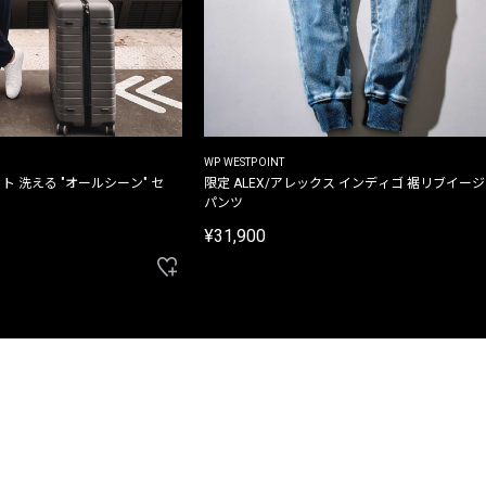
WP WESTPOINT
ト 洗える "オールシーン" セ
限定 ALEX/アレックス インディゴ 裾リブイー
パンツ
¥31,900