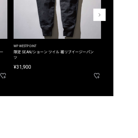
WP WESTPOINT
WP WESTPOINT
ジー
限定 SEAN/ショーン ツイル 裾リブイージーパン
限定 DAVID/デイヴィッド インデ
ツ
イージーパンツ
¥31,900
¥33,000