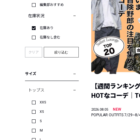
編集部おすすめ
在庫状況
在庫あり
在庫なし含む
クリア
絞り込む
サイズ
【週間ランキン
トップス
HOTなコーデ｜TO
XXS
NEW
2026.08.05
XS
POPULAR OUTFITS 7/29~8/
S
M
L