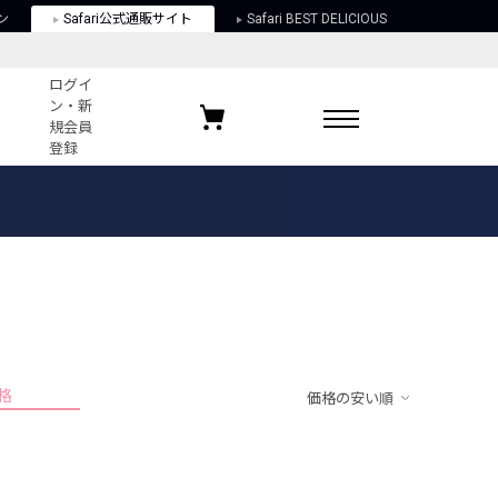
ン
Safari公式通販サイト
Safari BEST DELICIOUS
ログイ
ン・新
規会員
登録
ログイン・新規会員登録
お気に入りアイテム
ガイド
お気に入りブランド
お気に入り記事
最近チェックしたアイテム
格
価格の安い順
ポリシー
関する法律