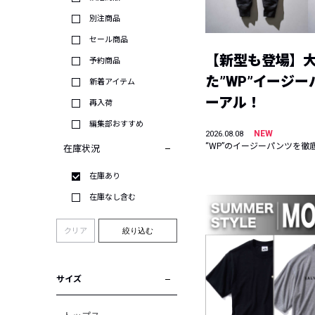
別注商品
セール商品
【新型も登場】
予約商品
た”WP”イージ
新着アイテム
ーアル！
再入荷
編集部おすすめ
NEW
2026.08.08
“WP”のイージーパンツを徹
在庫状況
在庫あり
在庫なし含む
クリア
絞り込む
サイズ