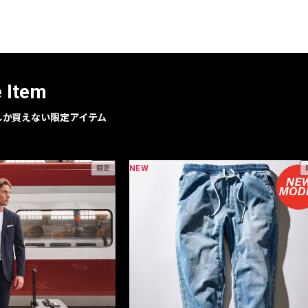
レコメンドアイテム
ピックアップアイテム
フォーカスブランド
セールおすすめアイテム
e Item
人気アイテム TOP 15
geでしか買えない限定アイテム
NEW
限定