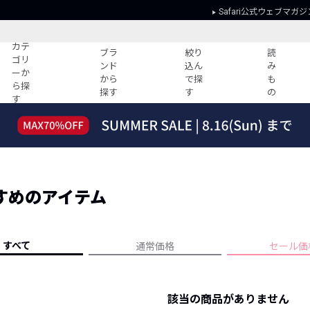
Safari公式ウェブマガジ
カテ
ブラ
絞り
読
ゴリ
ンド
込ん
み
ーか
から
で探
も
ら探
探す
す
の
す
読みもの
ガイド
ー
すべての記事
ショッピング
2026年のイチオシTシャツ！
初めての方
“WP”のイージーパンツを徹底解説&コ
Club Safari
ーデ紹介
すめのアイテム
よくある質問
HOTなコーデ TOP20
会社概要
ディネート
新ブランドご紹介！
会員利用規約
すべて
通常価格
セール価
人気記事ランキング
プライバシー
バイヤーズ レコメンド
特定商取引に
今週の別注アイテム
該当の商品がありません
ウィークリーコーデ