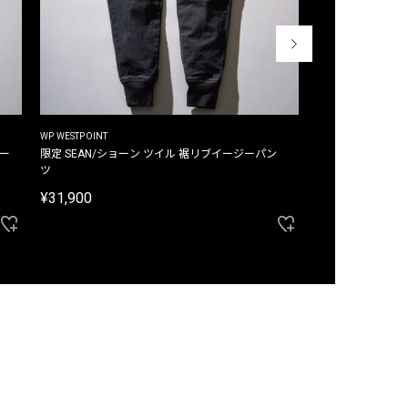
WP WESTPOINT
WP WESTPOINT
ジー
限定 SEAN/ショーン ツイル 裾リブイージーパン
限定 DAVID/デイヴィッド インデ
ツ
イージーパンツ
¥31,900
¥33,000