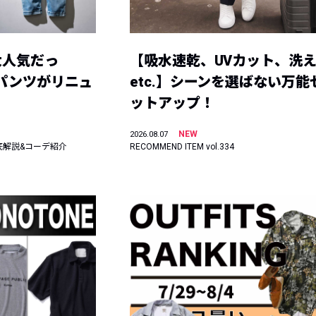
大人気だっ
【吸水速乾、UVカット、洗
ーパンツがリニュ
etc.】シーンを選ばない万能
ットアップ！
NEW
2026.08.07
底解説&コーデ紹介
RECOMMEND ITEM vol.334