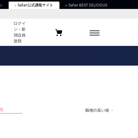
ン
Safari公式通販サイト
Safari BEST DELICIOUS
ログイ
ン・新
規会員
登録
ログイン・新規会員登録
お気に入りアイテム
ガイド
お気に入りブランド
お気に入り記事
最近チェックしたアイテム
格
価格の高い順
ポリシー
関する法律