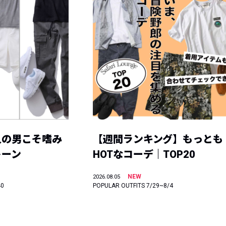
人の男こそ嗜み
【週間ランキング】もっとも
トーン
HOTなコーデ｜TOP20
NEW
2026.08.05
40
POPULAR OUTFITS 7/29~8/4