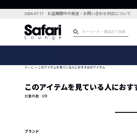
2026.07.17 お盆期間中の発送・お問い合わせ対応について
アイテム
スペシャル
カテゴリーから探す
スペシャルフィーチャ
ホーム
このアイテムを見ている人におすすめのアイテム
ブランドから探す
特集記事
絞り込んで探す
このアイテムを見ている人におす
新着アイテム
コーディネート
編集部のおすすめアイテム
対象件数 :
0
件
編集部のおすすめコー
ランキング
雑誌・カタログ掲載アイテム
セール
ブランド