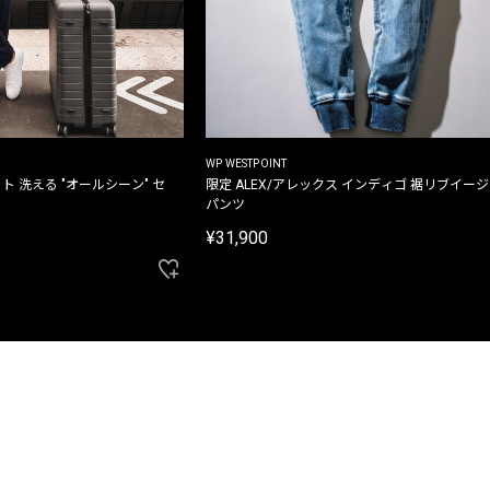
WP WESTPOINT
ト 洗える "オールシーン" セ
限定 ALEX/アレックス インディゴ 裾リブイー
パンツ
¥31,900