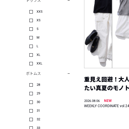
トップス
XXS
XS
S
M
L
XL
XXL
ボトムス
重見え回避！大
28
たい真夏のモノ
29
NEW
2026.08.06
30
WEEKLY COORDINATE vol.2
31
32
33