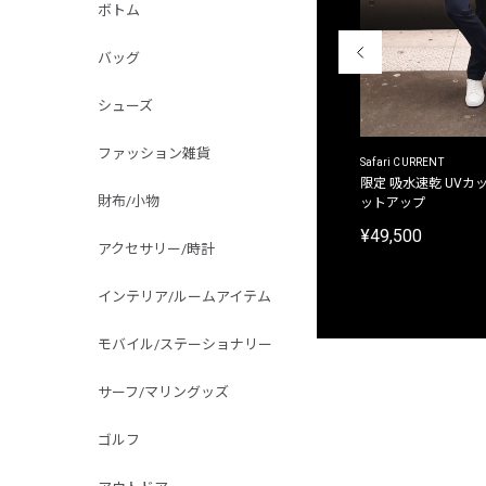
ボトム
バッグ
シューズ
ファッション雑貨
ACANTHUS
Safari CURRENT
別注限定 フード付き チェックシャツジャケット
限定 吸水速乾 UVカッ
財布/小物
ットアップ
¥31,900
¥49,500
アクセサリー/時計
インテリア/ルームアイテム
モバイル/ステーショナリー
サーフ/マリングッズ
ゴルフ