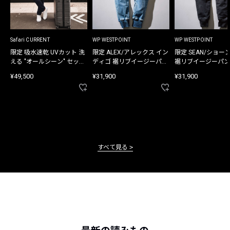
Safari CURRENT
WP WESTPOINT
WP WESTPOINT
限定 吸水速乾 UVカット 洗
限定 ALEX/アレックス イン
限定 SEAN/ショー
える "オールシーン" セット
ディゴ 裾リブイージーパン
裾リブイージーパン
アップ
ツ
¥49,500
¥31,900
¥31,900
すべて見る