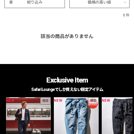
絞り込み
価格の高い順
0 件
該当の商品がありません
Exclusive Item
Safari Loungeでしか買えない限定アイテム
NEW
NEW
NEW
限定
限定