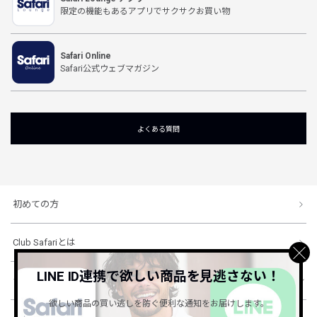
限定の機能もあるアプリでサクサクお買い物
Safari Online
Safari公式ウェブマガジン
よくある質問
初めての方
Club Safariとは
LINE ID連携で欲しい商品を見逃さない！
ショッピングガイド
欲しい商品の買い逃しを防ぐ便利な通知をお届けします。