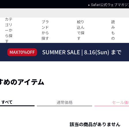
Safari公式ウェブマガジ
カテ
ブラ
絞り
読
ゴリ
ンド
込ん
み
ーか
から
で探
も
ら探
探す
す
の
す
読みもの
ガイド
ー
すべての記事
ショッピング
2026年のイチオシTシャツ！
初めての方
“WP”のイージーパンツを徹底解説&コ
Club Safari
ーデ紹介
すめのアイテム
よくある質問
HOTなコーデ TOP20
会社概要
ディネート
新ブランドご紹介！
会員利用規約
すべて
通常価格
セール価
人気記事ランキング
プライバシー
バイヤーズ レコメンド
特定商取引に
今週の別注アイテム
該当の商品がありません
ウィークリーコーデ