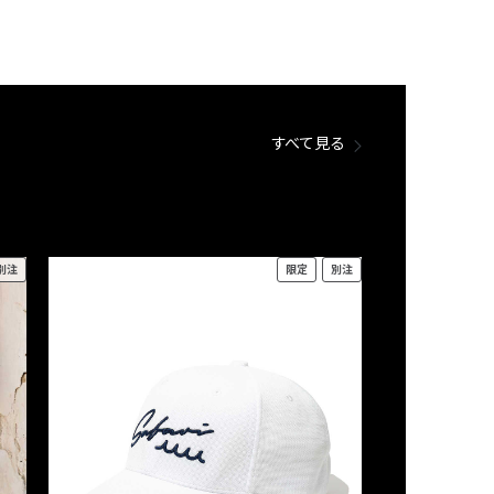
すべて見る
別注
限定
別注