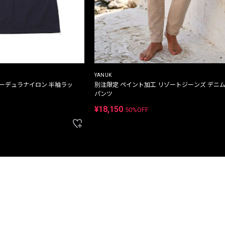
YANUK
コーデュラナイロン 半袖ラッ
別注限定 ペイント加工 リゾートジーンズ デニ
パンツ
¥18,150
50%OFF