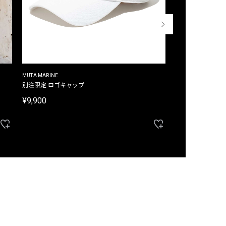
MUTA MARINE
CROSSLEY
ム
別注限定 ロゴキャップ
別注限定 ノースリ
¥9,900
¥8,580
40%OFF