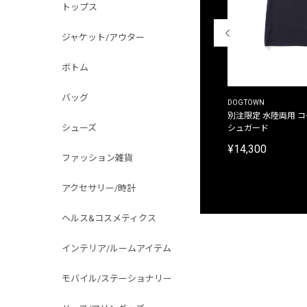
トップス
ジャケット/アウター
ボトム
バッグ
THE DUFFER OF ST.GEORGE
DOGTOWN
別注限定 ピグメントダイ バックプリント サーフ
別注限定 水陸両用 
シューズ
プリントTシャツ
シュガード
¥9,900
¥14,300
ファッション雑貨
アクセサリー/時計
ヘルス&コスメティクス
インテリア/ルームアイテム
モバイル/ステーショナリー