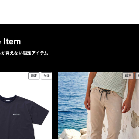
レコメンドアイテム
ピックアップアイテム
フォーカスブランド
セールおすすめアイテム
e Item
人気アイテム TOP 15
geでしか買えない限定アイテム
限定
別注
限定