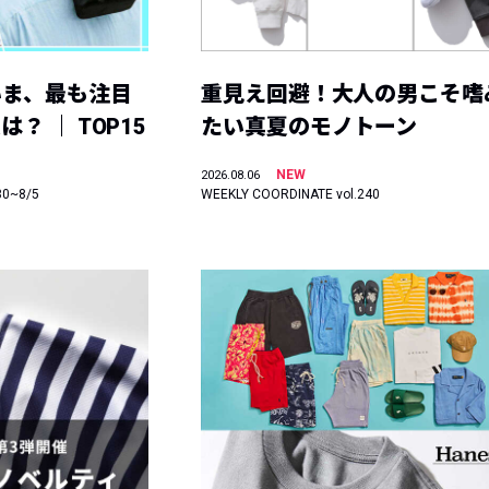
いま、最も注目
重見え回避！大人の男こそ嗜
？ ｜ TOP15
たい真夏のモノトーン
NEW
2026.08.06
30~8/5
WEEKLY COORDINATE vol.240