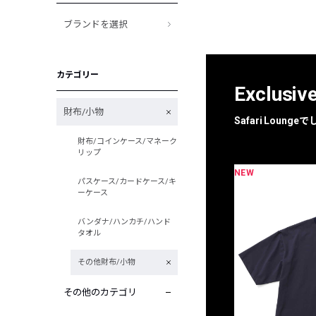
ブランドを選択
カテゴリー
Exclusiv
財布/小物
Safari Loun
財布/コインケース/マネーク
リップ
NEW
限定
別注
パスケース/カードケース/キ
ーケース
バンダナ/ハンカチ/ハンド
タオル
その他財布/小物
その他のカテゴリ