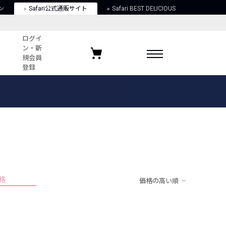
ン
Safari公式通販サイト
Safari BEST DELICIOUS
ログイ
ン・新
規会員
登録
ログイン・新規会員登録
お気に入りアイテム
ガイド
お気に入りブランド
お気に入り記事
最近チェックしたアイテム
格
価格の高い順
ポリシー
関する法律