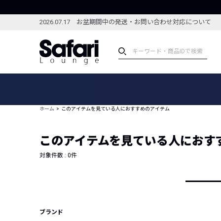
2026.07.17 お盆期間中の発送・お問い合わせ対応について
アイテム
スペシャル
カテゴリーから探す
スペシャルフィーチャ
ホーム
このアイテムを見ている人におすすめのアイテム
ブランドから探す
特集記事
絞り込んで探す
このアイテムを見ている人におす
新着アイテム
コーディネート
編集部のおすすめアイテム
対象件数 :
0
件
編集部のおすすめコー
ランキング
雑誌・カタログ掲載アイテム
セール
ブランド