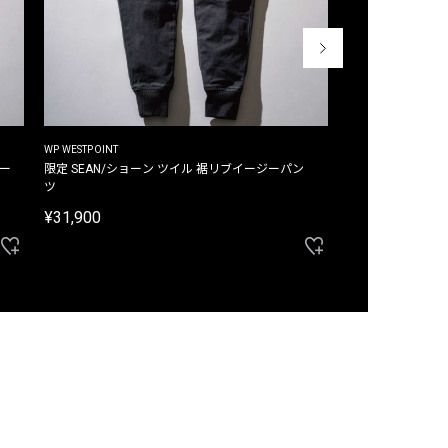
WP WESTPOINT
WP WESTPOINT
ジー
限定 SEAN/ショーン ツイル 裾リブイージーパン
限定 DAVID/デイヴィッド インデ
ツ
イージーパンツ
¥31,900
¥33,000