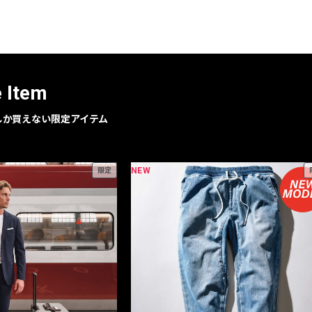
レコメンドアイテム
ピックアップアイテム
フォーカスブランド
セールおすすめアイテム
e Item
人気アイテム TOP 15
geでしか買えない限定アイテム
NEW
限定