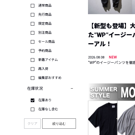
通常商品
先行商品
限定商品
【新型も登場】
別注商品
た”WP”イージ
セール商品
ーアル！
予約商品
NEW
2026.08.08
新着アイテム
“WP”のイージーパンツを徹
再入荷
編集部おすすめ
在庫状況
在庫あり
在庫なし含む
クリア
絞り込む