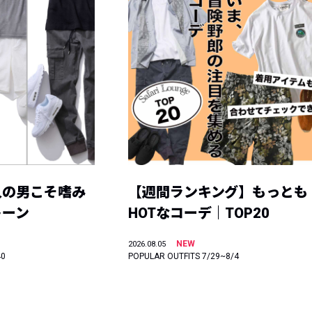
人の男こそ嗜み
【週間ランキング】もっとも
トーン
HOTなコーデ｜TOP20
NEW
2026.08.05
40
POPULAR OUTFITS 7/29~8/4