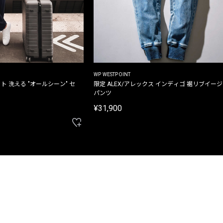
WP WESTPOINT
ト 洗える "オールシーン" セ
限定 ALEX/アレックス インディゴ 裾リブイー
パンツ
¥31,900