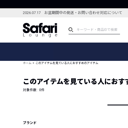
2026.07.17 お盆期間中の発送・お問い合わせ対応について
アイテム
スペシャル
カテゴリーから探す
スペシャルフィーチャ
ホーム
このアイテムを見ている人におすすめのアイテム
ブランドから探す
特集記事
絞り込んで探す
このアイテムを見ている人におす
新着アイテム
コーディネート
編集部のおすすめアイテム
対象件数 :
0
件
編集部のおすすめコー
ランキング
雑誌・カタログ掲載アイテム
セール
ブランド