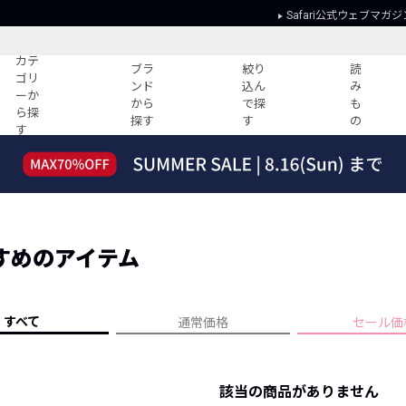
Safari公式ウェブマガジ
カテ
ブラ
絞り
読
ゴリ
ンド
込ん
み
ーか
から
で探
も
ら探
探す
す
の
す
読みもの
ガイド
ー
すべての記事
ショッピング
2026年のイチオシTシャツ！
初めての方
“WP”のイージーパンツを徹底解説&コ
Club Safari
ーデ紹介
すめのアイテム
よくある質問
HOTなコーデ TOP20
会社概要
ディネート
新ブランドご紹介！
会員利用規約
すべて
通常価格
セール価
人気記事ランキング
プライバシー
バイヤーズ レコメンド
特定商取引に
今週の別注アイテム
該当の商品がありません
ウィークリーコーデ