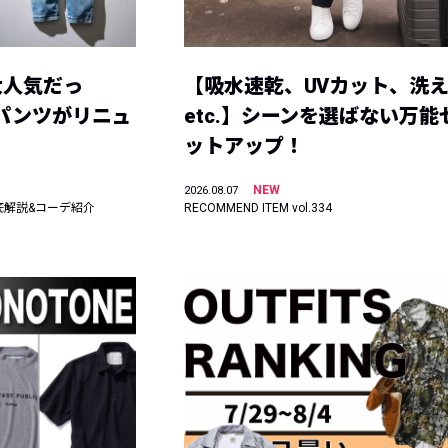
大人気だっ
【吸水速乾、UVカット、洗
ーパンツがリニュ
etc.】シーンを選ばない万能
ットアップ！
NEW
2026.08.07
底解説&コーデ紹介
RECOMMEND ITEM vol.334