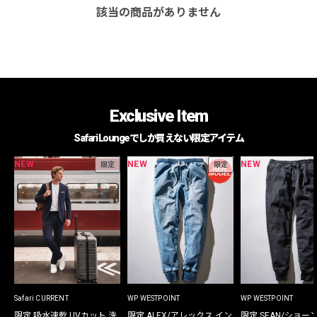
該当の商品がありません
Exclusive Item
Safari Loungeでしか買えない限定アイテム
NEW
NEW
NEW
限定
限定
Safari CURRENT
WP WESTPOINT
WP WESTPOINT
限定 吸水速乾 UVカット 洗
限定 ALEX/アレックス イン
限定 SEAN/ショー