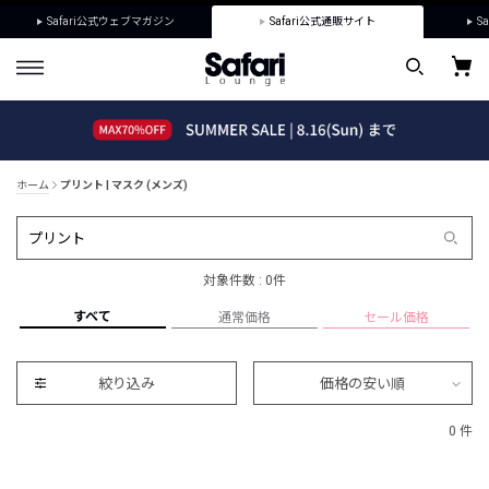
Safari公式ウェブマガジン
Safari公式通販サイト
Sa
ホーム
プリント | マスク (メンズ)
対象件数 : 0件
すべて
通常価格
セール価格
絞り込み
価格の安い順
0 件