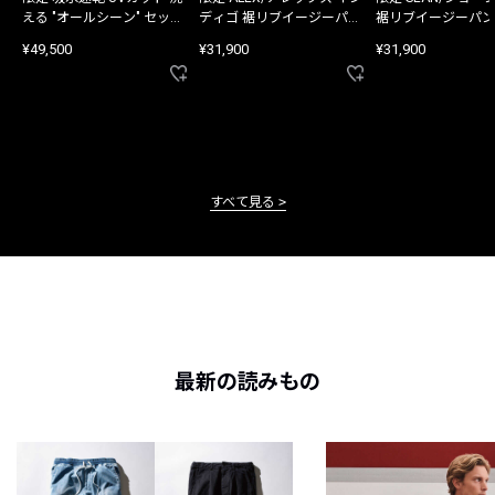
える "オールシーン" セット
ディゴ 裾リブイージーパン
裾リブイージーパン
アップ
ツ
¥49,500
¥31,900
¥31,900
すべて見る
最新の読みもの