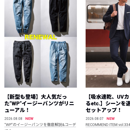
【新型も登場】大人気だっ
【吸水速乾、UV
た”WP”イージーパンツがリニ
るetc.】シーン
ューアル！
セットアップ！
NEW
NEW
2026.08.08
2026.08.07
“WP”のイージーパンツを徹底解説&コーデ
RECOMMEND ITEM vol.33