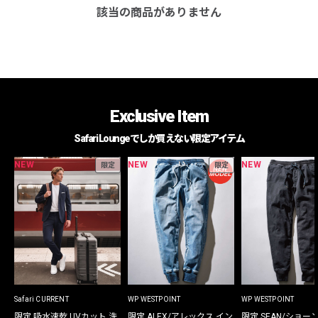
該当の商品がありません
Exclusive Item
Safari Loungeでしか買えない限定アイテム
NEW
NEW
NEW
限定
限定
Safari CURRENT
WP WESTPOINT
WP WESTPOINT
限定 吸水速乾 UVカット 洗
限定 ALEX/アレックス イン
限定 SEAN/ショー