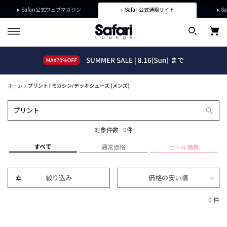
Safari公式ウェブマガジン
Safari公式通販サイト
Sa
ホーム
プリント | モカシン/デッキシューズ (メンズ)
対象件数 : 0件
すべて
通常価格
セール価格
絞り込み
価格の安い順
0 件