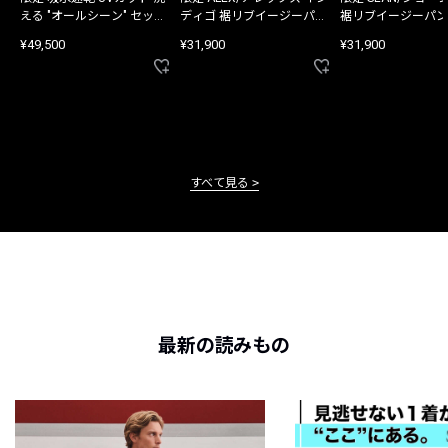
える "オールシーン" セット
ディゴ 裾リブイージーパン
裾リブイージーパン
アップ
ツ
¥49,500
¥31,900
¥31,900
すべて見る
最新の読みもの