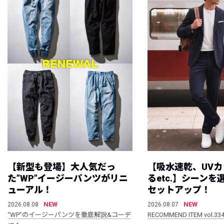
【新型も登場】大人気だっ
【吸水速乾、UV
た”WP”イージーパンツがリニ
るetc.】シーン
ューアル！
セットアップ！
NEW
NEW
2026.08.08
2026.08.07
“WP”のイージーパンツを徹底解説&コーデ
RECOMMEND ITEM vol.33