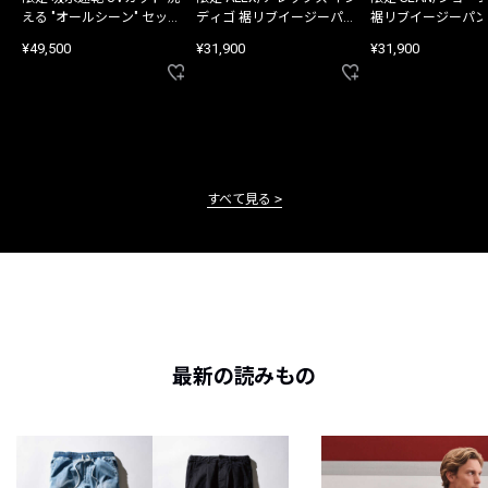
える "オールシーン" セット
ディゴ 裾リブイージーパン
裾リブイージーパン
アップ
ツ
¥49,500
¥31,900
¥31,900
すべて見る
最新の読みもの