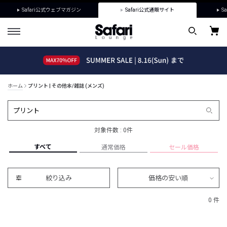
Safari公式ウェブマガジン
Safari公式通販サイト
Sa
ホーム
プリント | その他本/雑誌 (メンズ)
対象件数 : 0件
すべて
通常価格
セール価格
絞り込み
価格の安い順
0 件