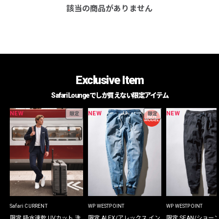
該当の商品がありません
Exclusive Item
Safari Loungeでしか買えない限定アイテム
NEW
NEW
NEW
限定
限定
Safari CURRENT
WP WESTPOINT
WP WESTPOINT
限定 吸水速乾 UVカット 洗
限定 ALEX/アレックス イン
限定 SEAN/ショー