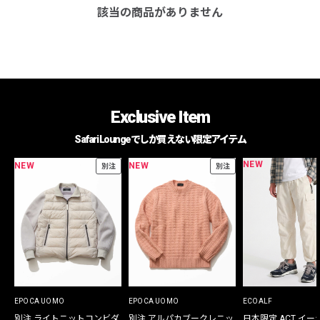
該当の商品がありません
Exclusive Item
Safari Loungeでしか買えない限定アイテム
NEW
NEW
NEW
別注
別注
EPOCA UOMO
EPOCA UOMO
ECOALF
別注 ライトニットコンビダ
別注 アルパカブークレニッ
日本限定 ACT イー