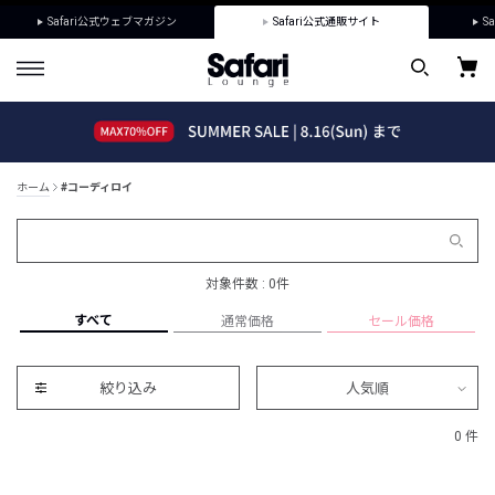
Safari公式ウェブマガジン
Safari公式通販サイト
Sa
ホーム
#コーディロイ
対象件数 : 0件
すべて
通常価格
セール価格
絞り込み
人気順
0 件