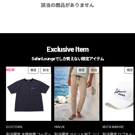
該当の商品がありません
Exclusive Item
Safari Loungeでしか買えない限定アイテム
NEW
限定
別注
限定
別注
限定
DOGTOWN
YANUK
MUTA MARINE
別注限定 水陸両用 コーデュ
別注限定 ペイント加工 リゾ
別注限定 ロゴキャ