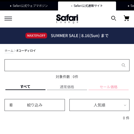
Safari公式ウェブマガジン
Safari公式通販サイト
Sa
ホーム
#コーディロイ
対象件数 : 0件
すべて
通常価格
セール価格
絞り込み
人気順
0 件