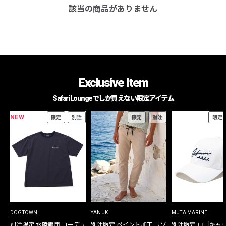
該当の商品がありません
Exclusive Item
Safari Loungeでしか買えない限定アイテム
NEW
限定
別注
限定
別注
限定
DOGTOWN
YANUK
MUTA MARINE
別注限定 水陸両用 コーデュ
別注限定 ペイント加工 リゾ
別注限定 ロゴキャ