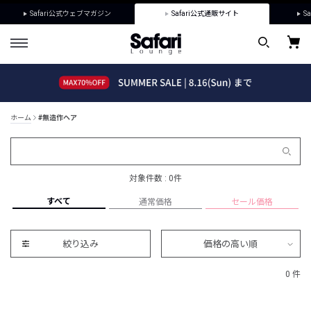
Safari公式ウェブマガジン
Safari公式通販サイト
Sa
ホーム
#無造作ヘア
対象件数 : 0件
すべて
通常価格
セール価格
絞り込み
価格の高い順
0 件