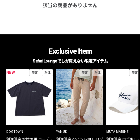
該当の商品がありません
Exclusive Item
Safari Loungeでしか買えない限定アイテム
NEW
限定
別注
限定
別注
限定
DOGTOWN
YANUK
MUTA MARINE
別注限定 水陸両用 コーデュ
別注限定 ペイント加工 リゾ
別注限定 ロゴキャ