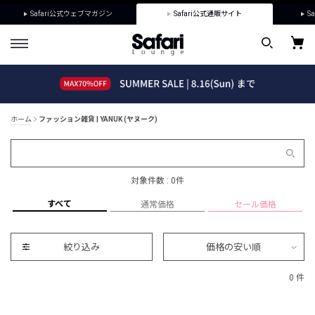
Safari公式ウェブマガジン
Safari公式通販サイト
Sa
ホーム
ファッション雑貨 | YANUK (ヤヌーク)
対象件数 : 0件
すべて
通常価格
セール価格
絞り込み
価格の安い順
0 件