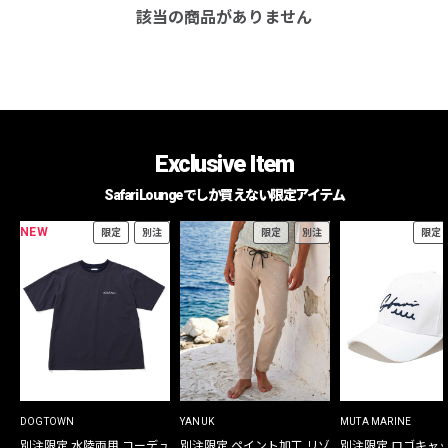
該当の商品がありません
Exclusive Item
Safari Loungeでしか買えない限定アイテム
NEW
限定
別注
限定
別注
限定
DOGTOWN
YANUK
MUTA MARINE
別注限定 水陸両用 コーデュ
別注限定 ペイント加工 リゾ
別注限定 ロゴキャ