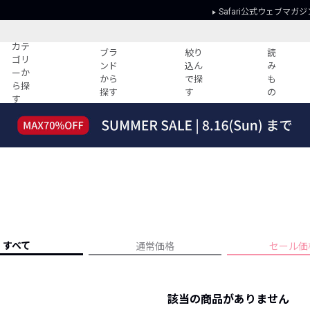
Safari公式ウェブマガジ
カテ
ブラ
絞り
読
ゴリ
ンド
込ん
み
ーか
から
で探
も
ら探
探す
す
の
す
読みもの
ガイド
ー
すべての記事
ショッピング
2026年のイチオシTシャツ！
初めての方
“WP”のイージーパンツを徹底解説&コ
Club Safari
ーデ紹介
よくある質問
HOTなコーデ TOP20
会社概要
ディネート
新ブランドご紹介！
会員利用規約
すべて
通常価格
セール価
人気記事ランキング
プライバシー
バイヤーズ レコメンド
特定商取引に
今週の別注アイテム
該当の商品がありません
ウィークリーコーデ