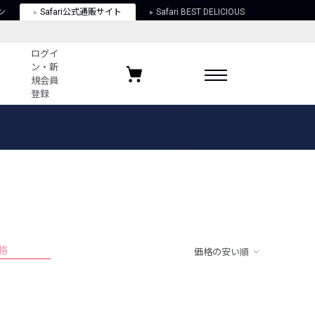
ン
Safari公式通販サイト
Safari BEST DELICIOUS
ログイ
ン・新
規会員
登録
ログイン・新規会員登録
お気に入りアイテム
ガイド
お気に入りブランド
お気に入り記事
最近チェックしたアイテム
格
価格の安い順
ポリシー
関する法律