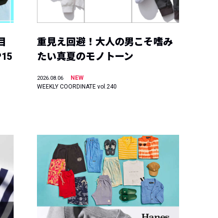
目
重見え回避！大人の男こそ嗜み
15
たい真夏のモノトーン
NEW
2026.08.06
WEEKLY COORDINATE vol.240