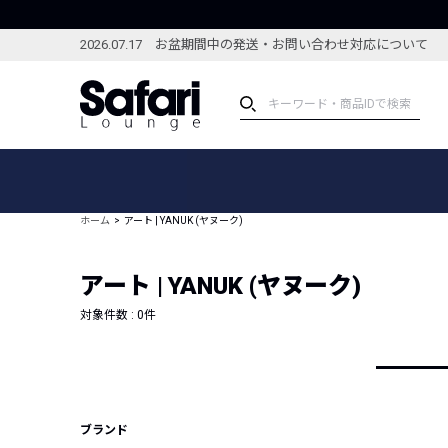
2026.07.17 お盆期間中の発送・お問い合わせ対応について
アイテム
スペシャル
カテゴリーから探す
スペシャルフィーチャ
ホーム
アート | YANUK (ヤヌーク)
ブランドから探す
特集記事
絞り込んで探す
アート | YANUK (ヤヌーク)
新着アイテム
コーディネート
編集部のおすすめアイテム
対象件数 :
0
件
編集部のおすすめコー
ランキング
雑誌・カタログ掲載アイテム
セール
ブランド