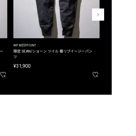
WP WESTPOINT
WP WESTPOINT
ジー
限定 SEAN/ショーン ツイル 裾リブイージーパン
限定 DAVID/デイヴィッド インデ
ツ
イージーパンツ
¥31,900
¥33,000