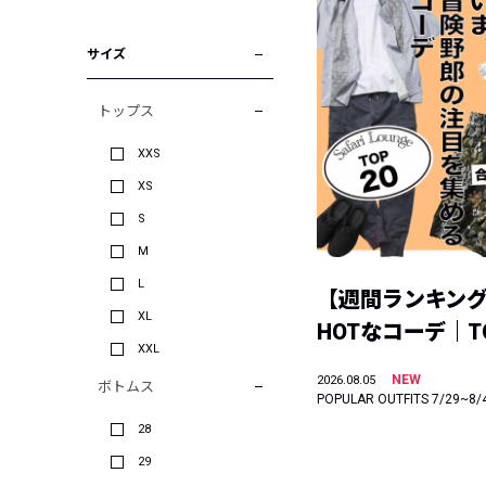
サイズ
トップス
XXS
XS
S
M
L
【週間ランキン
XL
HOTなコーデ｜TO
XXL
NEW
2026.08.05
ボトムス
POPULAR OUTFITS 7/29~8/
28
29