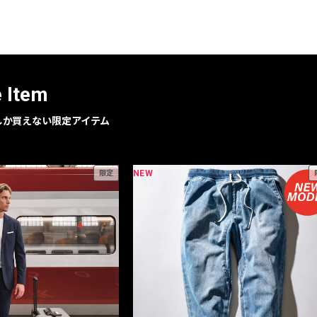
レコメンドアイテム
ピックアップアイテム
フォーカスブランド
セールおすすめアイテム
e Item
人気アイテム TOP 15
geでしか買えない限定アイテム
NEW
限定