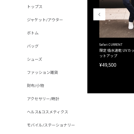
トップス
ジャケット/アウター
ボトム
ACANTHUS
Safari CURRENT
バッグ
別注限定 フード付き チェックシャツジャケット
限定 吸水速乾 UVカッ
ットアップ
¥31,900
シューズ
¥49,500
ファッション雑貨
財布/小物
アクセサリー/時計
ヘルス&コスメティクス
モバイル/ステーショナリー