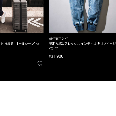
WP WESTPOINT
ト 洗える "オールシーン" セ
限定 ALEX/アレックス インディゴ 裾リブイー
パンツ
¥31,900