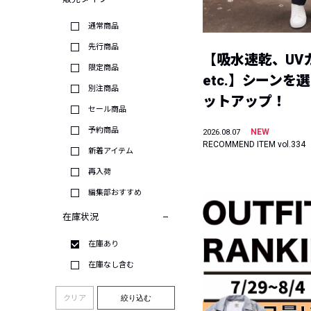
通常商品
先行商品
【吸水速乾、UV
限定商品
etc.】シーンを
別注商品
ットアップ！
セール商品
予約商品
NEW
2026.08.07
RECOMMEND ITEM vol.334
新着アイテム
再入荷
編集部おすすめ
在庫状況
在庫あり
在庫なし含む
クリア
絞り込む