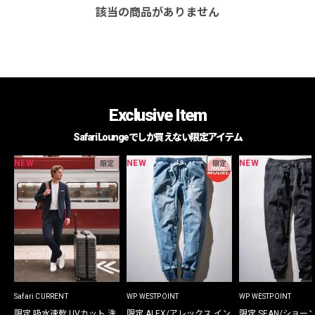
該当の商品がありません
Exclusive Item
Safari Loungeでしか買えない限定アイテム
NEW
NEW
NEW
限定
限定
Safari CURRENT
WP WESTPOINT
WP WESTPOINT
限定 吸水速乾 UVカット 洗
限定 ALEX/アレックス イン
限定 SEAN/ショー