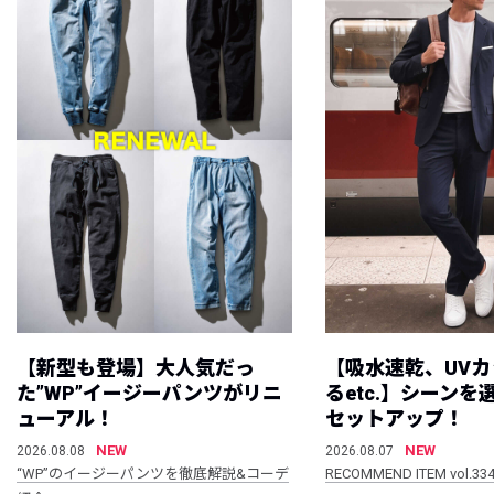
【新型も登場】大人気だっ
【吸水速乾、UV
た”WP”イージーパンツがリニ
るetc.】シーン
ューアル！
セットアップ！
NEW
NEW
2026.08.08
2026.08.07
“WP”のイージーパンツを徹底解説&コーデ
RECOMMEND ITEM vol.33