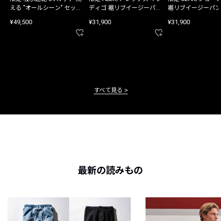
える "オールシーン" セット
ディゴ 裾リブイージーパン
裾リブイージーパン
アップ
ツ
¥49,500
¥31,900
¥31,900
すべて見る
最新の読みもの