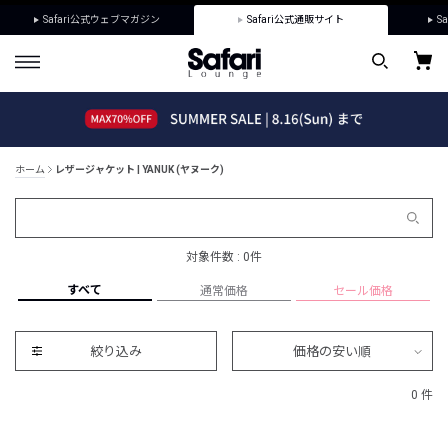
Safari公式ウェブマガジン
Safari公式通販サイト
Sa
ホーム
レザージャケット | YANUK (ヤヌーク)
対象件数 : 0件
すべて
通常価格
セール価格
絞り込み
価格の安い順
0 件