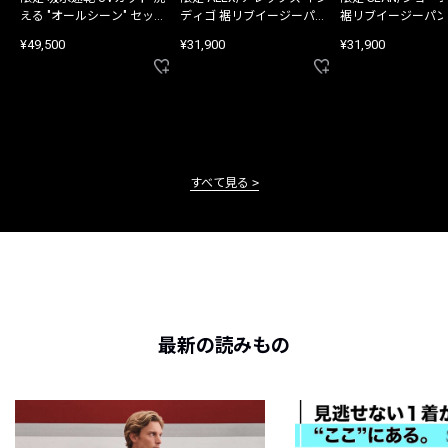
える "オールシーン" セット
ディゴ 裾リブイージーパン
裾リブイージーパン
アップ
ツ
¥49,500
¥31,900
¥31,900
すべて見る
最新の読みもの