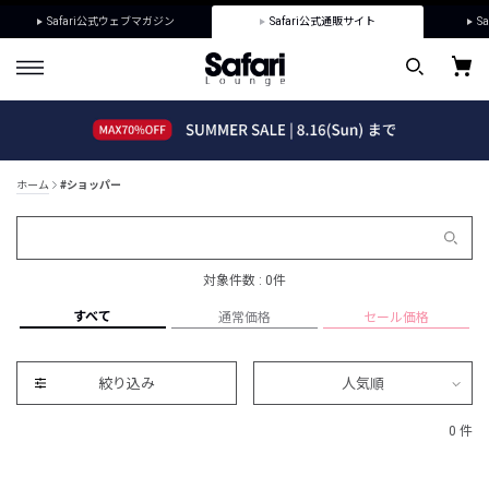
Safari公式ウェブマガジン
Safari公式通販サイト
Sa
ホーム
#ショッパー
対象件数 : 0件
すべて
通常価格
セール価格
絞り込み
人気順
0 件