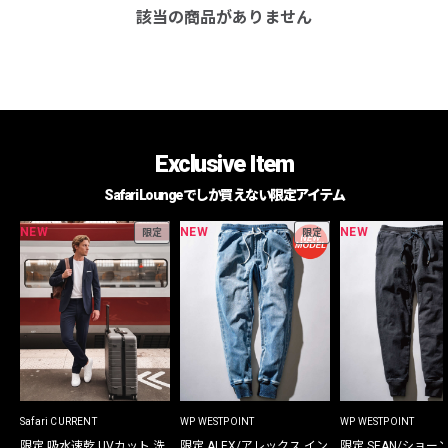
該当の商品がありません
Exclusive Item
Safari Loungeでしか買えない限定アイテム
NEW
NEW
NEW
限定
限定
Safari CURRENT
WP WESTPOINT
WP WESTPOINT
限定 吸水速乾 UVカット 洗
限定 ALEX/アレックス イン
限定 SEAN/ショー