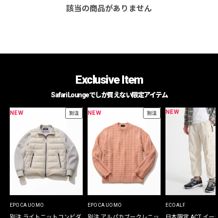
該当の商品がありません
Exclusive Item
Safari Loungeでしか買えない限定アイテム
NEW
NEW
NEW
別注
別注
EPOCA UOMO
EPOCA UOMO
ECOALF
別注 ライトニットコンビダ
別注 アルパカブークレニッ
日本限定 ACT イー