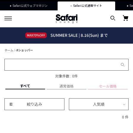
Safari公式ウェブマガジン
Safari公式通販サイト
Sa
ホーム
#ショッパー
対象件数 : 0件
すべて
通常価格
セール価格
絞り込み
人気順
0 件