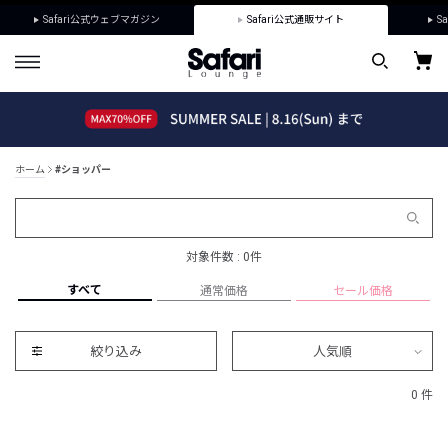
Safari公式ウェブマガジン
Safari公式通販サイト
Sa
ホーム
#ショッパー
対象件数 : 0件
すべて
通常価格
セール価格
絞り込み
人気順
0 件