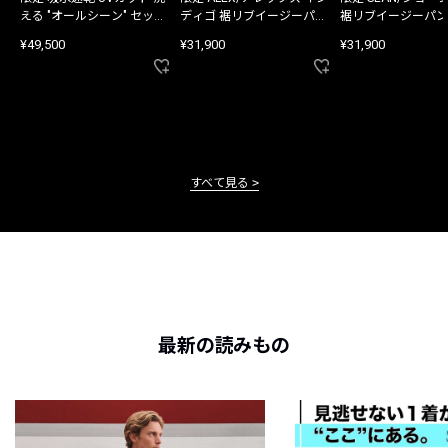
える "オールシーン" セット
ディゴ 裾リブイージーパン
裾リブイージーパン
アップ
ツ
¥49,500
¥31,900
¥31,900
すべて見る
最新の読みもの