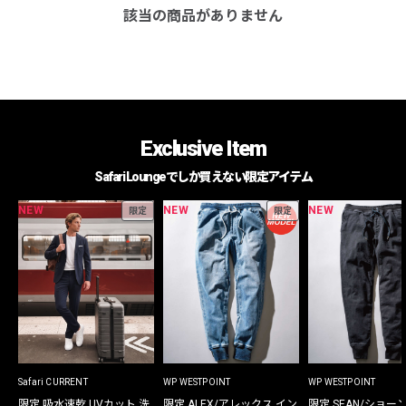
該当の商品がありません
Exclusive Item
Safari Loungeでしか買えない限定アイテム
NEW
NEW
NEW
限定
限定
Safari CURRENT
WP WESTPOINT
WP WESTPOINT
限定 吸水速乾 UVカット 洗
限定 ALEX/アレックス イン
限定 SEAN/ショー