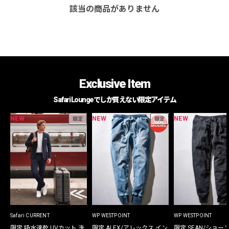
該当の商品がありません
Exclusive Item
Safari Loungeでしか買えない限定アイテム
NEW
NEW
NEW
限定
限定
Safari CURRENT
WP WESTPOINT
WP WESTPOINT
限定 吸水速乾 UVカット 洗
限定 ALEX/アレックス イン
限定 SEAN/ショー