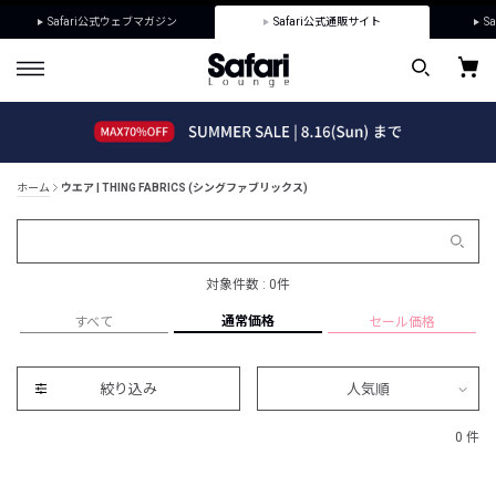
Safari公式ウェブマガジン
Safari公式通販サイト
Sa
ホーム
ウエア | THING FABRICS (シングファブリックス)
対象件数 : 0件
通常価格
すべて
セール価格
絞り込み
人気順
0 件