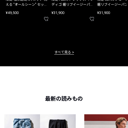
える "オールシーン" セット
ディゴ 裾リブイージーパン
裾リブイージーパン
アップ
ツ
¥49,500
¥31,900
¥31,900
すべて見る
最新の読みもの