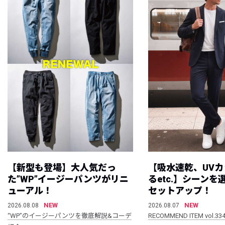
【新型も登場】大人気だっ
【吸水速乾、UV
た”WP”イージーパンツがリニ
るetc.】シーン
ューアル！
セットアップ！
NEW
NEW
2026.08.08
2026.08.07
“WP”のイージーパンツを徹底解説&コーデ
RECOMMEND ITEM vol.33