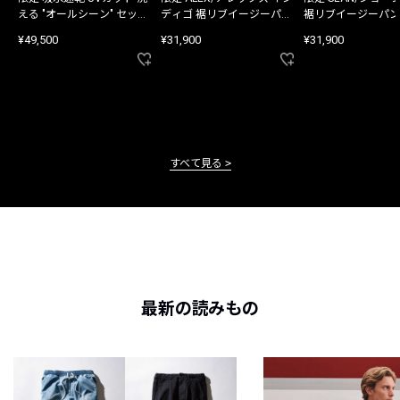
える "オールシーン" セット
ディゴ 裾リブイージーパン
裾リブイージーパン
アップ
ツ
¥49,500
¥31,900
¥31,900
すべて見る
最新の読みもの