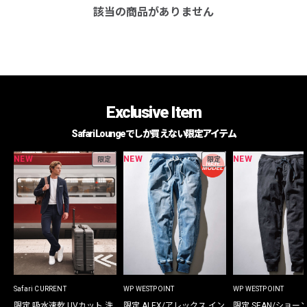
該当の商品がありません
Exclusive Item
Safari Loungeでしか買えない限定アイテム
NEW
NEW
NEW
限定
限定
Safari CURRENT
WP WESTPOINT
WP WESTPOINT
限定 吸水速乾 UVカット 洗
限定 ALEX/アレックス イン
限定 SEAN/ショー