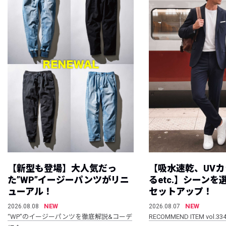
【新型も登場】大人気だっ
【吸水速乾、UV
た”WP”イージーパンツがリニ
るetc.】シーン
ューアル！
セットアップ！
NEW
NEW
2026.08.08
2026.08.07
“WP”のイージーパンツを徹底解説&コーデ
RECOMMEND ITEM vol.33