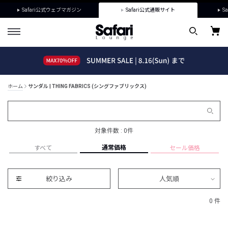
Safari公式ウェブマガジン
Safari公式通販サイト
Sa
ホーム
サンダル | THING FABRICS (シングファブリックス)
対象件数 : 0件
通常価格
すべて
セール価格
絞り込み
人気順
0 件