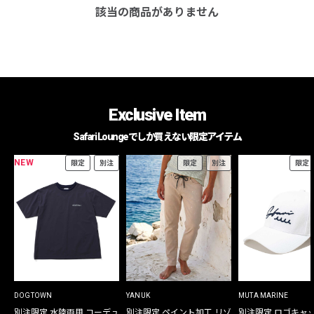
該当の商品がありません
Exclusive Item
Safari Loungeでしか買えない限定アイテム
NEW
限定
別注
限定
別注
限定
DOGTOWN
YANUK
MUTA MARINE
別注限定 水陸両用 コーデュ
別注限定 ペイント加工 リゾ
別注限定 ロゴキャ