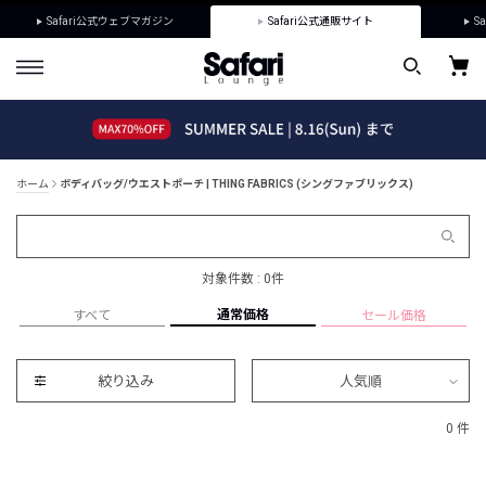
Safari公式ウェブマガジン
Safari公式通販サイト
Sa
ホーム
ボディバッグ/ウエストポーチ | THING FABRICS (シングファブリックス)
対象件数 : 0件
通常価格
すべて
セール価格
絞り込み
人気順
0 件