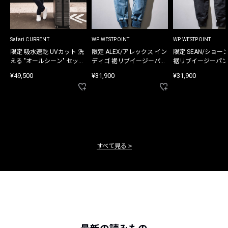
Safari CURRENT
WP WESTPOINT
WP WESTPOINT
限定 吸水速乾 UVカット 洗
限定 ALEX/アレックス イン
限定 SEAN/ショー
える "オールシーン" セット
ディゴ 裾リブイージーパン
裾リブイージーパン
アップ
ツ
¥49,500
¥31,900
¥31,900
すべて見る