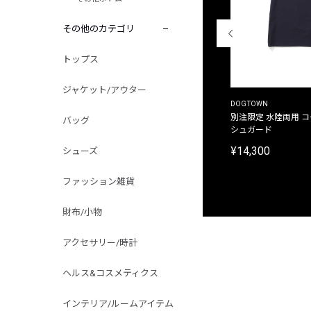
その他のカテゴリ
トップス
ジャケット/アウター
THE DUFFER OF ST.GEORGE
DOGTOWN
別注限定 ピグメントダイ バックプリント サーフ
別注限定 水陸両用 
バッグ
プリントTシャツ
シュガード
¥9,900
¥14,300
シューズ
ファッション雑貨
財布/小物
アクセサリー/時計
ヘルス&コスメティクス
インテリア/ルームアイテム