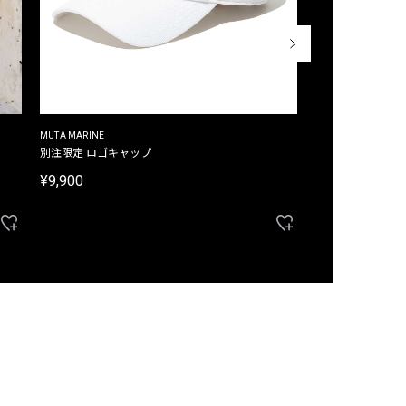
MUTA MARINE
CROSSLEY
ム
別注限定 ロゴキャップ
別注限定 ノースリ
¥9,900
¥8,580
40%OFF