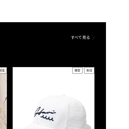
すべて見る
別注
限定
別注