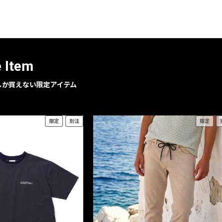
レコメンドアイテム
ピックアップアイテム
フォーカスブランド
セールおすすめアイテム
e Item
人気アイテム TOP 15
geでしか買えない限定アイテム
限定
別注
限定