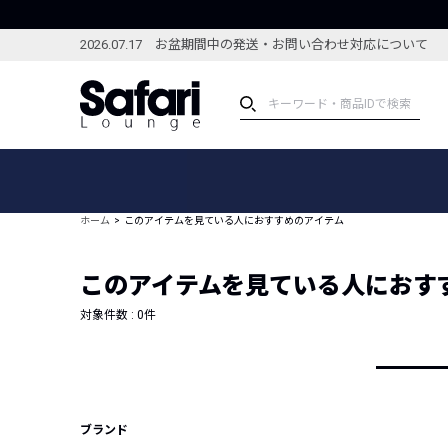
2026.07.17 お盆期間中の発送・お問い合わせ対応について
アイテム
スペシャル
カテゴリーから探す
スペシャルフィーチャ
ホーム
このアイテムを見ている人におすすめのアイテム
ブランドから探す
特集記事
絞り込んで探す
このアイテムを見ている人におす
新着アイテム
コーディネート
編集部のおすすめアイテム
対象件数 :
0
件
編集部のおすすめコー
ランキング
雑誌・カタログ掲載アイテム
セール
ブランド