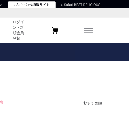
ン
Safari公式通販サイト
Safari BEST DELICIOUS
ログイ
ン・新
規会員
登録
ログイン・新規会員登録
お気に入りアイテム
ガイド
お気に入りブランド
お気に入り記事
最近チェックしたアイテム
格
おすすめ順
ポリシー
関する法律