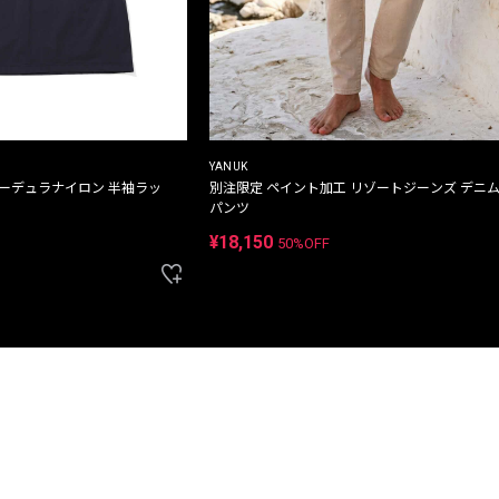
YANUK
コーデュラナイロン 半袖ラッ
別注限定 ペイント加工 リゾートジーンズ デニ
パンツ
¥18,150
50%OFF