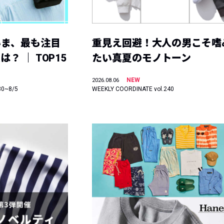
いま、最も注目
重見え回避！大人の男こそ嗜
？ ｜ TOP15
たい真夏のモノトーン
NEW
2026.08.06
30~8/5
WEEKLY COORDINATE vol.240