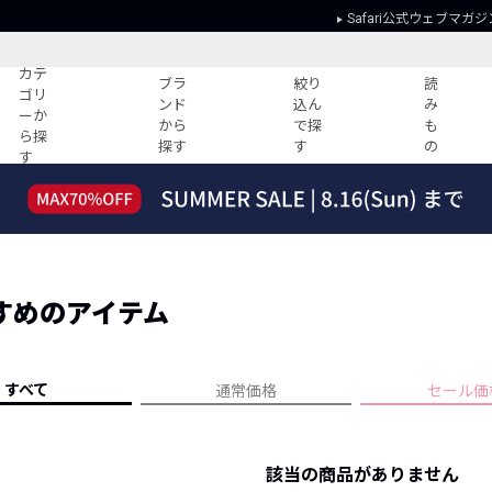
Safari公式ウェブマガジ
カテ
ブラ
絞り
読
ゴリ
ンド
込ん
み
ーか
から
で探
も
ら探
探す
す
の
す
読みもの
ガイド
ー
すべての記事
ショッピング
2026年のイチオシTシャツ！
初めての方
“WP”のイージーパンツを徹底解説&コ
Club Safari
ーデ紹介
すめのアイテム
よくある質問
HOTなコーデ TOP20
会社概要
ディネート
新ブランドご紹介！
会員利用規約
すべて
通常価格
セール価
人気記事ランキング
プライバシー
バイヤーズ レコメンド
特定商取引に
今週の別注アイテム
該当の商品がありません
ウィークリーコーデ